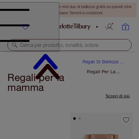
ULTIMA OCCASIONE! Ricevi un mini duo di bellezza gratis se spendi oltre
110 €! Si applicano Termini e condizioni.
Cerca per prodotto, tonalità, colore
Regali Di Bellezza Di
Lusso
Regali Per La
Regali per la
Mamma
mamma
Scopri di più