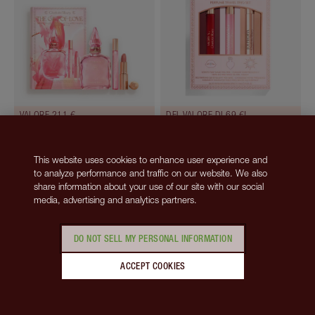
VALORE 211 €
DEL VALORE DI 69 €!
THE GIFT OF LOVE
FRAGRANCE COLLECTION OF
EMOTIONS PERFUME TRAVEL
Makeup & Fragrance Kit
This website uses cookies to enhance user experience and
TRIO SET
to analyze performance and traffic on our website. We also
LIMITED EDITION
share information about your use of our site with our social
Fragrance Kit
media, advertising and analytics partners.
160,00 €
55,00 €
DO NOT SELL MY PERSONAL INFORMATION
AGGIUNGI ALLA SHOPPING BAG
AGGIUNGI ALLA SHOPPING BAG
ACCEPT COOKIES