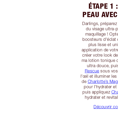
ÉTAPE 1 
PEAU AVEC
Darlings, préparez
du visage ultra-
maquillage ! Opt
boosteurs d'éclat 
plus lisse et u
application de votr
créer votre look d
ma lotion tonique 
ultra douce, pu
Rescue
sous vos 
l'œil et illuminer 
de
Charlotte’s Magi
pour l'hydrater et
puis appliquez
Cha
hydrater et revit
Découvrir c