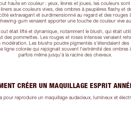
out haute en couleur : yeux, lèvres et joues, les couleurs sont
liners aux couleurs vives, des ombres à paupières flashy et 
côté extravagant et surdimensionné au regard et des rouges à
chewing-gum venaient apporter une touche de couleur vive au
ut était lifté et dynamique, notamment le blush, qui était utili
haut des pommettes. Les rouges et roses intenses venaient re
ns modération. Les blushs poudre pigmentés s'étendaient de
 ligne colorée qui rejoignait souvent l'extrémité des ombres à
parfois même jusqu'à la racine des cheveux.
ENT CRÉER UN MAQUILLAGE ESPRIT ANNÉ
ia pour reproduire un maquillage audacieux, lumineux et élec