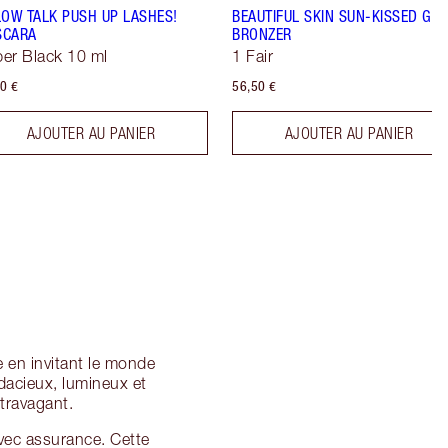
LOW TALK PUSH UP LASHES!
BEAUTIFUL SKIN SUN-KISSED GL
SCARA
BRONZER
er Black 10 ml
1 Fair
0 €
56,50 €
AJOUTER AU PANIER
AJOUTER AU PANIER
 en invitant le monde
udacieux, lumineux et
xtravagant.
avec assurance. Cette