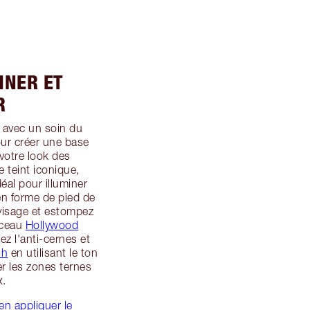
INER ET
R
u avec un soin du
our créer une base
votre look des
 teint iconique,
déal pour illuminer
 en forme de pied de
 visage et estompez
nceau
Hollywood
ez l'anti-cernes et
sh
en utilisant le ton
er les zones ternes
x.
en appliquer le