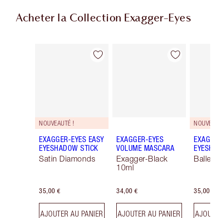
Acheter la Collection Exagger-Eyes
Article 1 sur 28
Article 2 sur 28
NOUVEAUTÉ !
NOUVEAU
EXAGGER-EYES EASY
EXAGGER-EYES
EXAGGE
EYESHADOW STICK
VOLUME MASCARA
EYESHA
Satin Diamonds
Exagger-Black
Ballet
10ml
35,00 €
34,00 €
35,00 €
AJOUTER AU PANIER
AJOUTER AU PANIER
AJOUTE