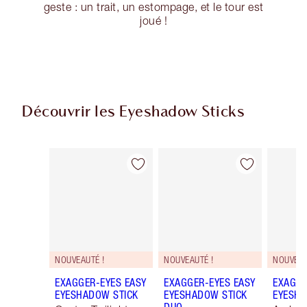
geste : un trait, un estompage, et le tour est
joué !
Découvrir les Eyeshadow Sticks
Article 1 sur 22
Article 2 sur 22
NOUVEAUTÉ !
NOUVEAUTÉ !
NOUVEAU
EXAGGER-EYES EASY
EXAGGER-EYES EASY
EXAGGE
EYESHADOW STICK
EYESHADOW STICK
EYESHA