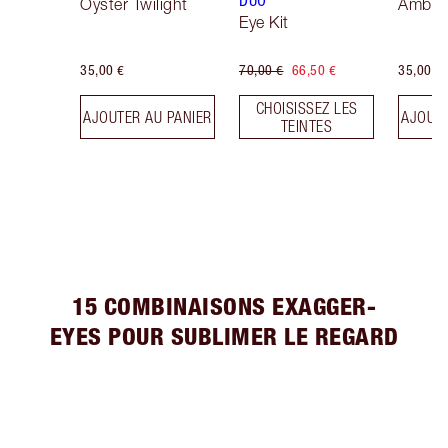
DUO
Oyster Twilight
Amber
Eye Kit
35,00 €
70,00 €
66,50 €
35,00 €
CHOISISSEZ LES
AJOUTER AU PANIER
AJOUTE
TEINTES
15 COMBINAISONS EXAGGER-
EYES POUR SUBLIMER LE REGARD