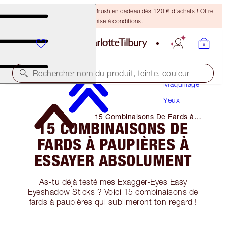
Recevez un pinceau Bronzing Brush en cadeau dès 120 € d'achats ! Offre
soumise à conditions.
Rechercher nom du produit, teinte, couleur
Maquillage
Yeux
15 Combinaisons De Fards à
15 COMBINAISONS DE
Paupières à Essayer Absolument
FARDS À PAUPIÈRES À
ESSAYER ABSOLUMENT
As-tu déjà testé mes Exagger-Eyes Easy
Eyeshadow Sticks ? Voici 15 combinaisons de
fards à paupières qui sublimeront ton regard !