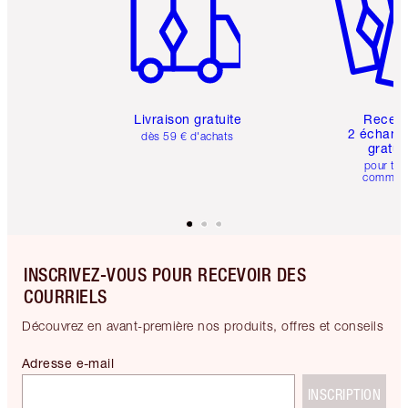
Livraison gratuite
Recev
2 échanti
dès 59 € d'achats
gratui
pour tou
comman
INSCRIVEZ-VOUS POUR RECEVOIR DES
COURRIELS
Découvrez en avant-première nos produits, offres et conseils
Adresse e-mail
INSCRIPTION