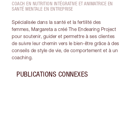
COACH EN NUTRITION INTÉGRATIVE ET ANIMATRICE EN
SANTÉ MENTALE EN ENTREPRISE
Spécialisée dans la santé et la fertilité des
femmes, Margareta a créé The Endearing Project
pour soutenir, guider et permettre à ses clientes
de suivre leur chemin vers le bien-être grâce à des
conseils de style de vie, de comportement et à un
coaching.
PUBLICATIONS CONNEXES
Article 1 sur 7
PREN
COHÉ
COND
Déco
résol
Serfo