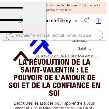
DERNIÈRE CHANCE ! Un mini duo beauté offert dès 110 € d'achats !
Offre soumise à conditions.
Maquillage
Rechercher nom du produit, teinte, couleur
Grandes
Occasions
Saint-
Valentin
La Révolution De La Saint-Valentin :
LA RÉVOLUTION DE LA
Le Pouvoir De L'amour De Soi Et De
La Confiance En Soi
SAINT-VALENTIN : LE
POUVOIR DE L'AMOUR DE
SOI ET DE LA CONFIANCE EN
SOI
Découvrez les astuces pour apprendre à vous
aimer et à vous faire confiance pour la Saint-