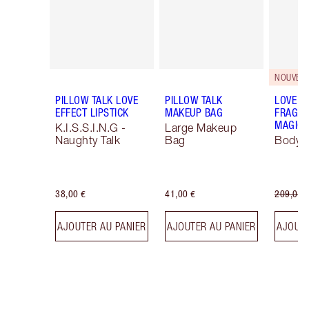
NOUVEAU
PILLOW TALK LOVE
PILLOW TALK
LOVE F
EFFECT LIPSTICK
MAKEUP BAG
FRAGRA
MAGIC 
K.I.S.S.I.N.G -
Large Makeup
Naughty Talk
Bag
Body K
38,00 €
41,00 €
209,00 
AJOUTER AU PANIER
AJOUTER AU PANIER
AJOUTE