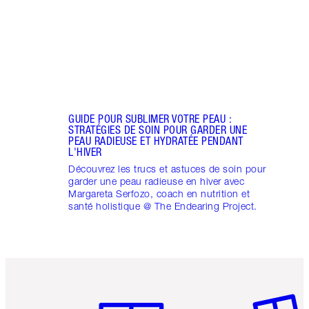
holis
GUIDE POUR SUBLIMER VOTRE PEAU :
STRATÉGIES DE SOIN POUR GARDER UNE
PEAU RADIEUSE ET HYDRATÉE PENDANT
L'HIVER
Découvrez les trucs et astuces de soin pour
garder une peau radieuse en hiver avec
Margareta Serfozo, coach en nutrition et
santé holistique @ The Endearing Project.
Article 1 sur 6
Article 