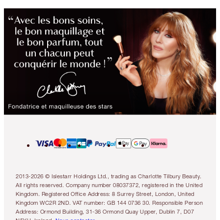
2013-2026 © Islestarr Holdings Ltd., trading as Charlotte Tilbury Beauty.
All rights reserved. Company number 08037372, registered in the United
Kingdom. Registered Office Address: 8 Surrey Street, London, United
Kingdom WC2R 2ND. VAT number: GB 144 0736 30. Responsible Person
Address: Ormond Building, 31-36 Ormond Quay Upper, Dublin 7, D07