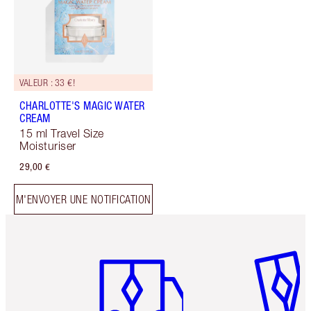
VALEUR : 33 €!
CHARLOTTE'S MAGIC WATER
CREAM
15 ml Travel Size
Moisturiser
29,00 €
M'ENVOYER UNE NOTIFICATION
Article 1 sur 6
Article 