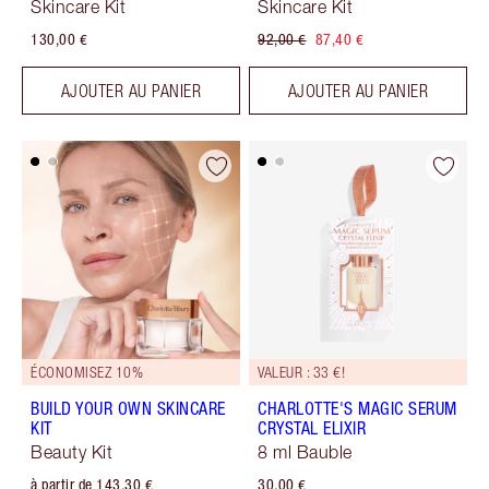
Skincare Kit
Skincare Kit
130,00 €
92,00 €
87,40 €
AJOUTER AU PANIER
AJOUTER AU PANIER
ÉCONOMISEZ 10%
VALEUR : 33 €!
BUILD YOUR OWN SKINCARE
CHARLOTTE'S MAGIC SERUM
KIT
CRYSTAL ELIXIR
Beauty Kit
8 ml Bauble
à partir de 143,30 €
30,00 €