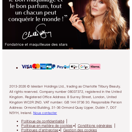
2013-2026 © Islestarr Holdings Ltd., trading as Charlotte Tilbury Beauty.
All rights reserved. Company number 08037372, registered in the United
Kingdom. Registered Office Address: 8 Surrey Street, London, United
Kingdom WC2R 2ND. VAT number: GB 144 0736 30. Responsible Person
Address: Ormond Building, 31-36 Ormond Quay Upper, Dublin 7, D07
N5YH, Ireland.
Nous contacter
Politique de confidentialité
Politique en matière de cookies
Conditions générales
Politiques d’entreprise
Gestion des cookies