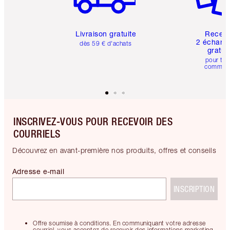
Livraison gratuite
Recev
2 échanti
dès 59 € d'achats
gratui
pour tou
comman
INSCRIVEZ-VOUS POUR RECEVOIR DES
COURRIELS
Découvrez en avant-première nos produits, offres et conseils
Adresse e-mail
INSCRIPTION
Offre soumise à conditions. En communiquant votre adresse
courriel, vous acceptez de recevoir des informations marketing