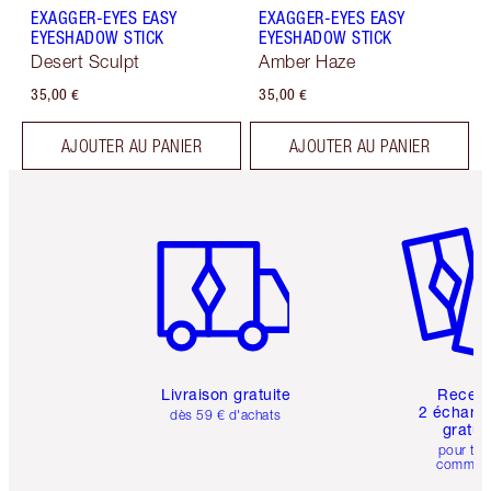
EXAGGER-EYES EASY
EXAGGER-EYES EASY
EYESHADOW STICK
EYESHADOW STICK
Desert Sculpt
Amber Haze
35,00 €
35,00 €
AJOUTER AU PANIER
AJOUTER AU PANIER
Article 1 sur 6
Article 
Livraison gratuite
Recev
2 échanti
dès 59 € d'achats
gratui
pour tou
comman