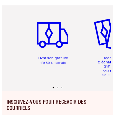
Article 1 sur 6
Article 
Livraison gratuite
Recev
2 échanti
dès 59 € d'achats
gratui
pour tou
comman
INSCRIVEZ-VOUS POUR RECEVOIR DES
COURRIELS