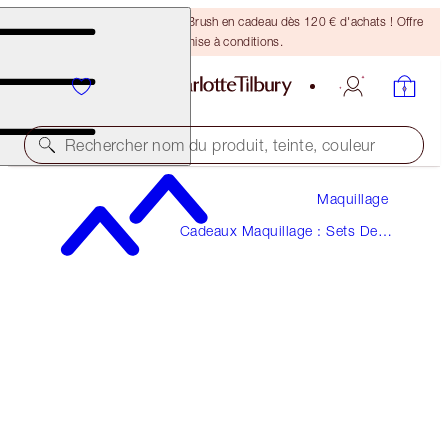
Recevez un pinceau Bronzing Brush en cadeau dès 120 € d'achats ! Offre
soumise à conditions.
Rechercher nom du produit, teinte, couleur
Maquillage
LIFE-CHANGING LASHES
Cadeaux Maquillage : Sets De
EYELASH CURLER
Pinceaux Et Accessoires Beauté
26,00 €