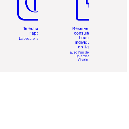
Téléchargez
Réservez une
l'appli
consultation
beauté
La beauté, simplifiée
individuelle
en ligne
avec l'un des make-
up artists de
Charlotte.