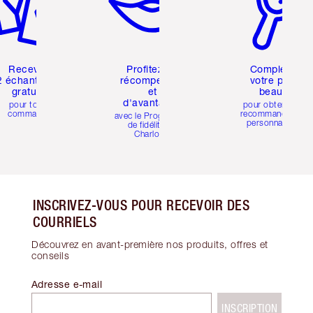
Recevez
Profitez de
Complétez
2 échantillons
récompenses
votre profil
gratuits
et
beauté
d'avantages
pour toute
pour obtenir des
commande
recommandations
avec le Programme
personnalisées
de fidélité de
Charlotte
INSCRIVEZ-VOUS POUR RECEVOIR DES
COURRIELS
Découvrez en avant-première nos produits, offres et
conseils
Adresse e-mail
INSCRIPTION