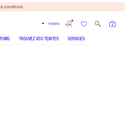
à conditions.
Fidélité
RFUMS
TROUVEZ VOS TEINTES
SERVICES
Green Lights
CONSEILS D'UTILISATION