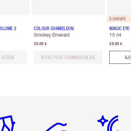
À GRAVER
VOLUME 2
COLOUR CHAMELEON
MAGIC EYE
Smokey Emerald
15 ml
30,00 €
59,00 €
E STOCK
N'EST PLUS COMMERCIALISÉ
AJ
icle 2 sur 6
Article 3 sur 6
Article 4 sur 6