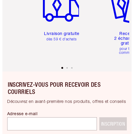
Livraison gratuite
Recev
2 échanti
dès 59 € d'achats
gratui
pour tou
comman
INSCRIVEZ-VOUS POUR RECEVOIR DES
COURRIELS
Découvrez en avant-première nos produits, offres et conseils
Adresse e-mail
INSCRIPTION