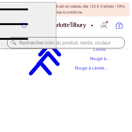
Recevez un pinceau Bronzing Brush en cadeau dès 120 € d'achats ! Offre
soumise à conditions.
Maquillage
Rechercher nom du produit, teinte, couleur
Lèvres
Rouge à
K.I.S.S.I.N.G
Lèvres
Rouge à Lèvres
NIGHT CRIMSON
K.I.S.S.I.N.G
38,00 €
(
108,57 €
/
10
g
)