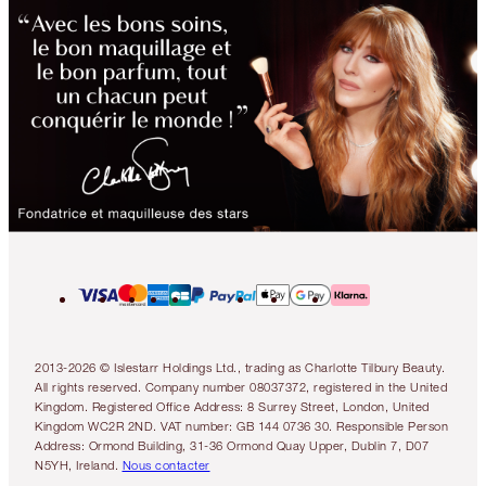
2013-2026 © Islestarr Holdings Ltd., trading as Charlotte Tilbury Beauty.
All rights reserved. Company number 08037372, registered in the United
Kingdom. Registered Office Address: 8 Surrey Street, London, United
Kingdom WC2R 2ND. VAT number: GB 144 0736 30. Responsible Person
Address: Ormond Building, 31-36 Ormond Quay Upper, Dublin 7, D07
N5YH, Ireland.
Nous contacter