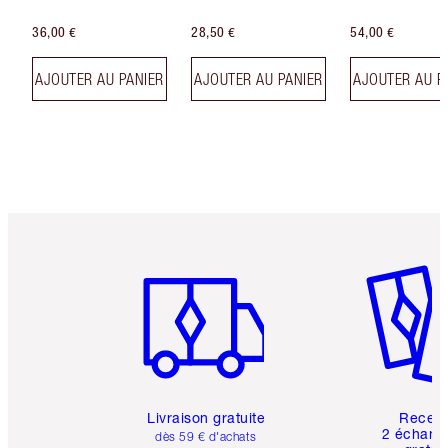
36,00 €
28,50 €
54,00 €
AJOUTER AU PANIER
AJOUTER AU PANIER
AJOUTER AU P
Article 1 sur 6
Article 
Livraison gratuite
Recev
2 échanti
dès 59 € d'achats