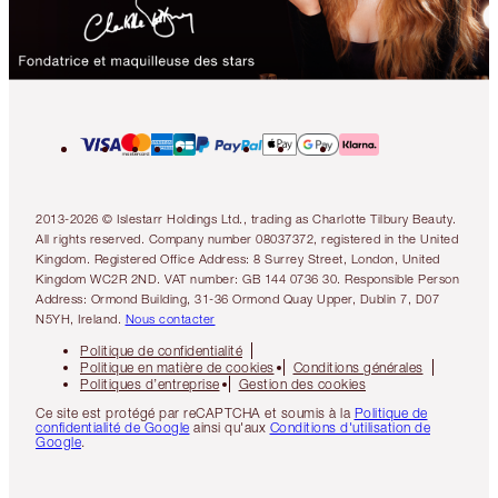
2013-2026 © Islestarr Holdings Ltd., trading as Charlotte Tilbury Beauty.
All rights reserved. Company number 08037372, registered in the United
Kingdom. Registered Office Address: 8 Surrey Street, London, United
Kingdom WC2R 2ND. VAT number: GB 144 0736 30. Responsible Person
Address: Ormond Building, 31-36 Ormond Quay Upper, Dublin 7, D07
N5YH, Ireland.
Nous contacter
Politique de confidentialité
Politique en matière de cookies
Conditions générales
Politiques d’entreprise
Gestion des cookies
Ce site est protégé par reCAPTCHA et soumis à la
Politique de
confidentialité de Google
ainsi qu'aux
Conditions d'utilisation de
Google
.