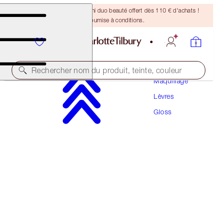
DERNIÈRE CHANCE ! Un mini duo beauté offert dès 110 € d'achats !
Offre soumise à conditions.
Rechercher nom du produit, teinte, couleur
Maquillage
Lèvres
LIP LUSTRE
Gloss
SWEET STILETTO
28,50 €
(
81,43 €
/
10
ml
)