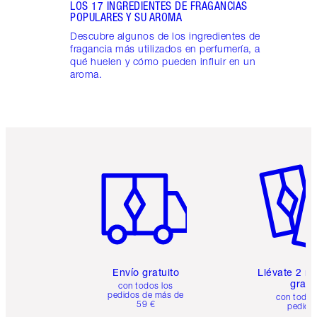
LOS 17 INGREDIENTES DE FRAGANCIAS
POPULARES Y SU AROMA
Descubre algunos de los ingredientes de
fragancia más utilizados en perfumería, a
qué huelen y cómo pueden influir en un
aroma.
Artículo 1 de 6
Artículo
Envío gratuito
Llévate 2 m
gratis
con todos los
pedidos de más de
con todos
59 €
pedido