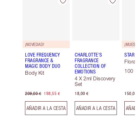
Artículo 1 de 30
Artículo 2 de 30
¡NOVEDAD!
LOVE FREQUENCY
CHARLOTTE'S
STAR C
FRAGRANCE &
FRAGRANCE
Floral 
MAGIC BODY DUO
COLLECTION OF
100 ml
EMOTIONS
Body Kit
4 X 2ml Discovery
Set
209,00 €
198,55 €
18,00 €
150,00 
AÑADIR A LA CESTA
AÑADIR A LA CESTA
AÑADIR