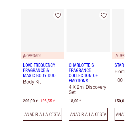
Artículo 1 de 30
Artículo 2 de 30
¡NOVEDAD!
LOVE FREQUENCY
CHARLOTTE'S
STAR C
FRAGRANCE &
FRAGRANCE
Floral 
MAGIC BODY DUO
COLLECTION OF
100 ml
EMOTIONS
Body Kit
4 X 2ml Discovery
Set
209,00 €
198,55 €
18,00 €
150,00 
AÑADIR A LA CESTA
AÑADIR A LA CESTA
AÑADIR