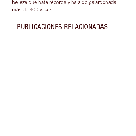
belleza que bate récords y ha sido galardonada
más de 400 veces.
PUBLICACIONES RELACIONADAS
Artículo 1 de 18
CÓMO
FRAG
DURA
Descu
alarg
un vi
de mi
emoc