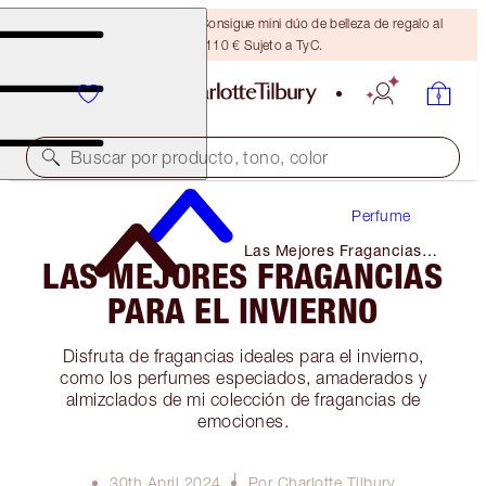
¡ÚLTIMA OPORTUNIDAD! Consigue mini dúo de belleza de regalo al
gastar 110 € Sujeto a TyC.
Buscar por producto, tono, color
Perfume
Las Mejores Fragancias
LAS MEJORES FRAGANCIAS
Para El Invierno
PARA EL INVIERNO
Disfruta de fragancias ideales para el invierno,
como los perfumes especiados, amaderados y
almizclados de mi colección de fragancias de
emociones.
30th April 2024
Por Charlotte Tilbury