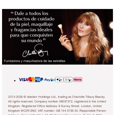
2013-2026 © Islestarr Holdings Ltd., trading as Charlotte Tilbury Beauty.
All rights reserved. Company number 08037372, registered in the United
Kingdom. Registered Office Address: 8 Surrey Street, London, United
Kingdom WC2R 2ND. VAT number: GB 144 0736 30. Responsible Person