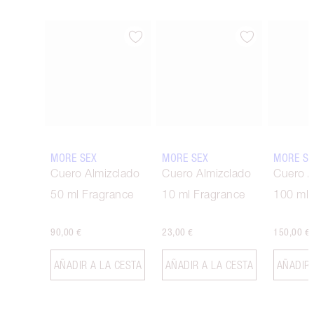
Artículo 1 de 6
Artículo 2 de 6
MORE SEX
MORE SEX
MORE SE
Cuero Almizclado
Cuero Almizclado
Cuero A
50 ml Fragrance
10 ml Fragrance
100 ml 
90,00 €
23,00 €
150,00 €
AÑADIR A LA CESTA
AÑADIR A LA CESTA
AÑADIR 