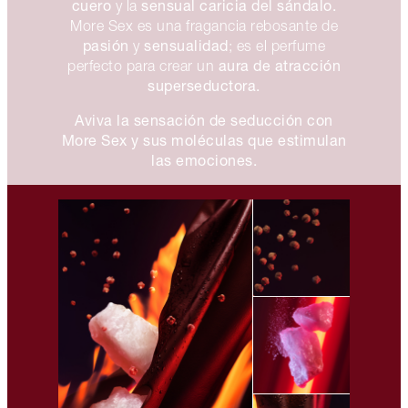
cuero
sensual caricia del sándalo.
y la
More Sex es una fragancia rebosante de
pasión
sensualidad
y
; es el perfume
aura de atracción
perfecto para crear un
superseductora.
Aviva la sensación de seducción con
More Sex y sus moléculas que estimulan
las emociones.