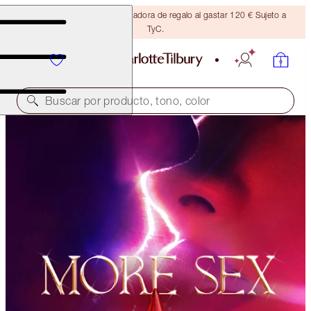
Consigue una brocha bronceadora de regalo al gastar 120 € Sujeto a
TyC.
Buscar por producto, tono, color