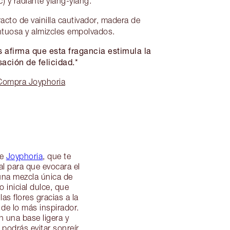
) y radiante ylang-ylang.
acto de vainilla cautivador, madera de
tuosa y almizcles empolvados.
s afirma que esta fragancia estimula la
ación de felicidad.*
Compra Joyphoria
de
Joyphoria
, que te
ral para que evocara el
 una mezcla única de
 inicial dulce, que
s flores gracias a la
 de lo más inspirador.
n una base ligera y
 podrás evitar sonreír.