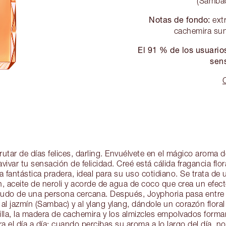
(Sambac
Notas de fondo:
extr
cachemira sun
El 91 % de los usuario
sens
rutar de días felices, darling. Envuélvete en el mágico aroma 
avivar tu sensación de felicidad. Creé está cálida fragancia flo
 fantástica pradera, ideal para su uso cotidiano. Se trata de
in, aceite de neroli y acorde de agua de coco que crea un efecto
aludo de una persona cercana. Después, Joyphoria pasa entre la
al jazmín (Sambac) y al ylang ylang, dándole un corazón floral
nilla, la madera de cachemira y los almizcles empolvados forma
a el día a día: cuando percibas su aroma a lo largo del día, no