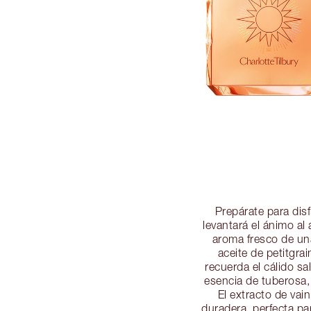
Prepárate para disf
levantará el ánimo al 
aroma fresco de una
aceite de petitgra
recuerda el cálido s
esencia de tuberosa, 
El extracto de vai
duradera, perfecta par