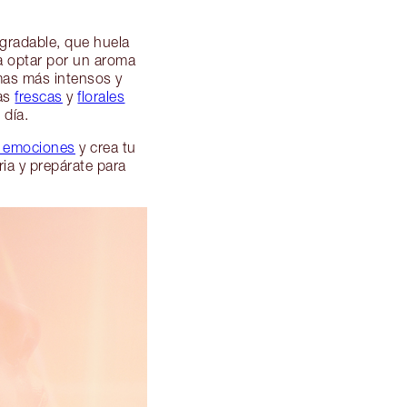
agradable, que huela
a optar por un aroma
omas más intensos y
ias
frescas
y
florales
 día.
e emociones
y crea tu
ria y prepárate para