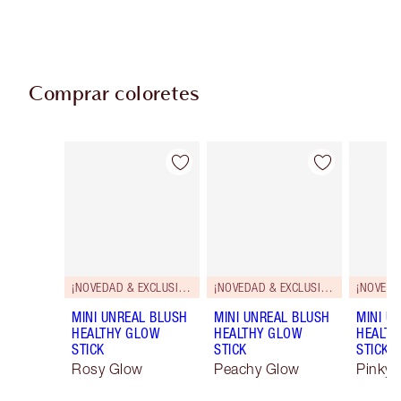
Comprar coloretes
Artículo 1 de 61
Artículo 2 de 61
¡NOVEDAD & EXCLUSIVOS!
¡NOVEDAD & EXCLUSIVOS!
MINI UNREAL BLUSH
MINI UNREAL BLUSH
MINI U
HEALTHY GLOW
HEALTHY GLOW
HEALTH
STICK
STICK
STICK
Rosy Glow
Peachy Glow
Pinky 