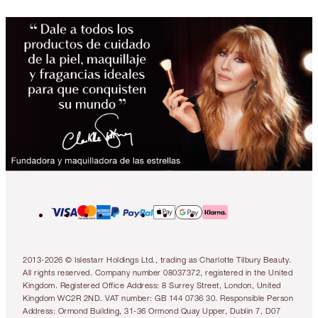
2013-2026 © Islestarr Holdings Ltd., trading as Charlotte Tilbury Beauty.
All rights reserved. Company number 08037372, registered in the United
Kingdom. Registered Office Address: 8 Surrey Street, London, United
Kingdom WC2R 2ND. VAT number: GB 144 0736 30. Responsible Person
Address: Ormond Building, 31-36 Ormond Quay Upper, Dublin 7, D07