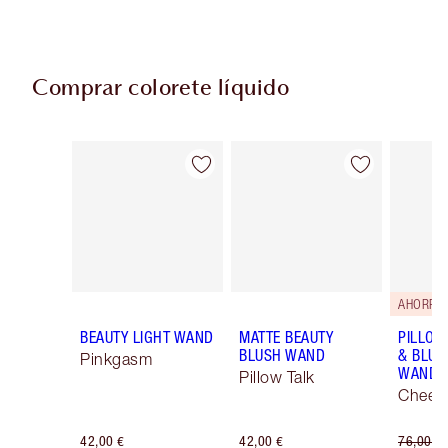
Comprar colorete líquido
Artículo 1 de 12
Artículo 2 de 12
AHORRA 
BEAUTY LIGHT WAND
MATTE BEAUTY
PILLOW
BLUSH WAND
& BLUS
Pinkgasm
WAND K
Pillow Talk
Cheek 
42,00 €
42,00 €
76,00 €