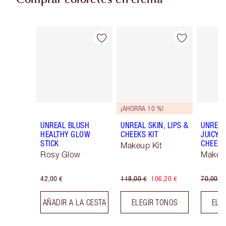
Comprar coloretes en crema
Artículo 1 de 29
Artículo 2 de 29
¡AHORRA 10 %!
UNREAL BLUSH
UNREAL SKIN, LIPS &
UNREAL
HEALTHY GLOW
CHEEKS KIT
JUICYLI
STICK
CHEEK 
Makeup Kit
Rosy Glow
Makeup
42,00 €
118,00 €
106,20 €
70,00 €
AÑADIR A LA CESTA
ELEGIR TONOS
ELE