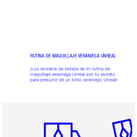
¡Cont
cuida
verani
RUTINA DE MAQUILLAJE VERANIEGA UNREAL
¡Los secretos de belleza de mi rutina de
maquillaje veraniega Unreal son tu secreto
para presumir de un brillo veraniego Unreal!
Artículo 1 de 6
Artículo