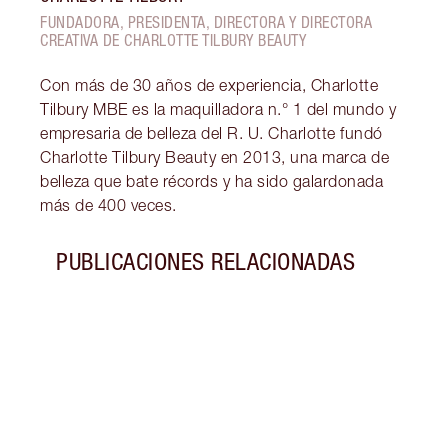
FUNDADORA, PRESIDENTA, DIRECTORA Y DIRECTORA
CREATIVA DE CHARLOTTE TILBURY BEAUTY
Con más de 30 años de experiencia, Charlotte
Tilbury MBE es la maquilladora n.° 1 del mundo y
empresaria de belleza del R. U. Charlotte fundó
Charlotte Tilbury Beauty en 2013, una marca de
belleza que bate récords y ha sido galardonada
más de 400 veces.
PUBLICACIONES RELACIONADAS
Artículo 1 de 10
DESC
HEALT
VERAN
Convi
Unrea
Stick