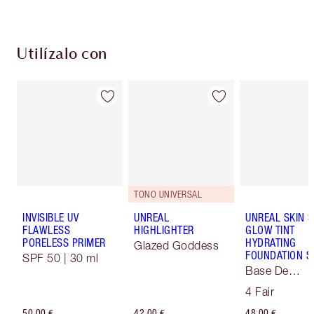
Utilízalo con
TONO UNIVERSAL
INVISIBLE UV
UNREAL
UNREAL SKIN 
FLAWLESS
HIGHLIGHTER
GLOW TINT
PORELESS PRIMER
HYDRATING
Glazed Goddess
FOUNDATION S
SPF 50 | 30 ml
Base De
Maquillaje So
4 Fair
Focus
50,00 €
42,00 €
48,00 €