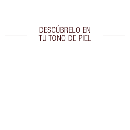
Elige 2 muestras gratis al finalizar la compra
DESCÚBRELO EN
TU TONO DE PIEL
Artículo 1 de 20
Artí