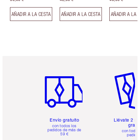
AÑADIR A LA CESTA
AÑADIR A LA CESTA
AÑADIR A LA 
Artículo 1 de 6
Artículo
Envío gratuito
Llévate 2 m
gratis
con todos los
pedidos de más de
con todos
59 €
pedido