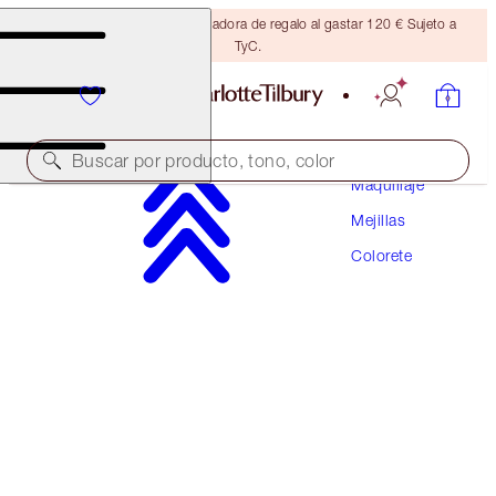
Consigue una brocha bronceadora de regalo al gastar 120 € Sujeto a
TyC.
Buscar por producto, tono, color
Maquillaje
Mejillas
UNREAL BLUSH HEALTHY GLOW STICK
Colorete
PRETTY GLOW
42,00 €
(
46,67 €
/
10
g
)