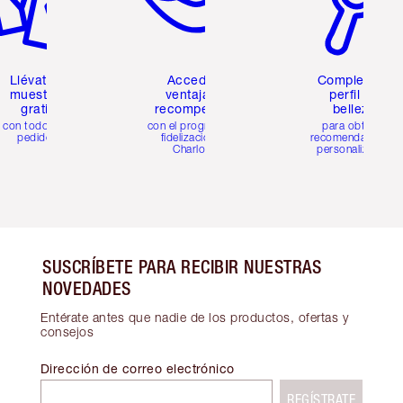
Llévate 2
Accede a
Completa tu
muestras
ventajas y
perfil de
gratis
recompensas
belleza
con todos los
con el programa de
para obtener
pedidos
fidelización de
recomendaciones
Charlotte
personalizadas
SUSCRÍBETE PARA RECIBIR NUESTRAS
NOVEDADES
Entérate antes que nadie de los productos, ofertas y
consejos
Dirección de correo electrónico
REGÍSTRATE