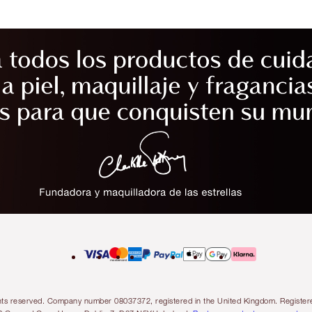
l rights reserved. Company number 08037372, registered in the United Kingdom. Regis