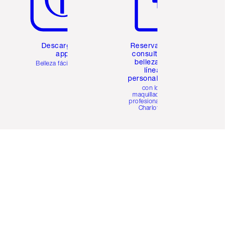
Descarga la
Reserva una
app
consulta de
belleza en
Belleza fácil para ti
línea
personalizada
con los
maquilladores
profesionales de
Charlotte.