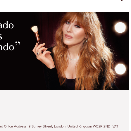
tered Office Address: 8 Surrey Street, London, United Kingdom WC2R 2ND. VAT