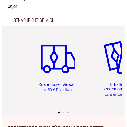
45,00 €
BENACHRICHTIGE MICH
Artikel 1 von 6
Artikel 
Kostenloser Versand
Erhalte 
kostenlose 
ab 59 € Bestellwert
zu allen Best