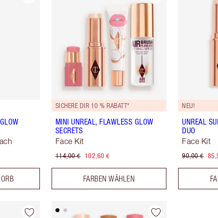
SICHERE DIR 10 % RABATT*
NEU!
Y GLOW
MINI UNREAL, FLAWLESS GLOW
UNREAL SU
SECRETS
DUO
each
Face Kit
Face Kit
114,00 €
102,60 €
90,00 €
85,
KORB
FARBEN WÄHLEN
FA