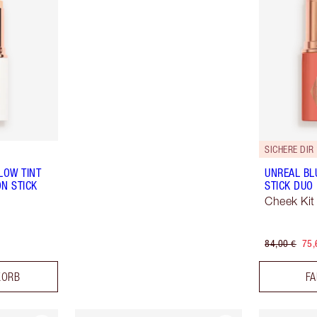
SICHERE DIR
LOW TINT
UNREAL BL
N STICK
STICK DUO
Cheek Kit
84,00 €
75,
KORB
FA