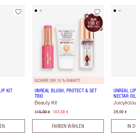
SICHERE DIR 10 % RABATT!
IP KIT
UNREAL BLUSH, PROTECT & SET
UNREAL LI
TRIO
NECTAR OI
Beauty Kit
Juicylicio
115,00 €
103,50 €
28,00 €
LEN
FARBEN WÄHLEN
IN 