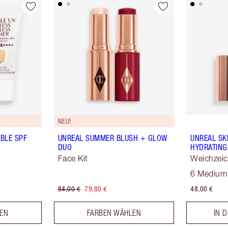
NEU!
IBLE SPF
UNREAL SUMMER BLUSH + GLOW
UNREAL SK
DUO
HYDRATING
Face Kit
Weichzei
Hauttönu
6 Medium
84,00 €
79,80 €
48,00 €
LEN
FARBEN WÄHLEN
IN 