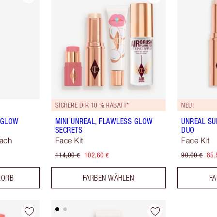
SICHERE DIR 10 % RABATT*
NEU!
Y GLOW
MINI UNREAL, FLAWLESS GLOW
UNREAL SU
SECRETS
DUO
each
Face Kit
Face Kit
114,00 €
102,60 €
90,00 €
85,
KORB
FARBEN WÄHLEN
FA