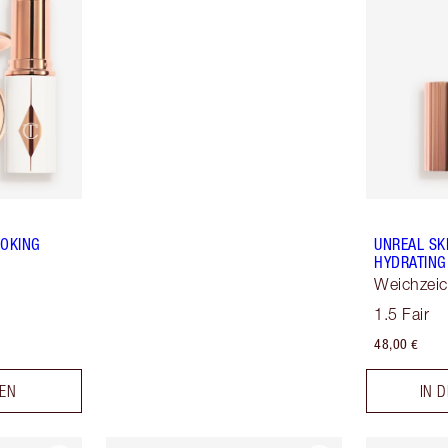
OOKING
UNREAL SK
HYDRATING
Weichzei
Hauttönu
1.5 Fair
48,00 €
LEN
IN 