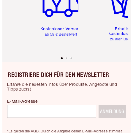
Kostenloser Versand
Erhalte 
kostenlose 
ab 59 € Bestellwert
zu allen Best
REGISTRIERE DICH FÜR DEN NEWSLETTER
Erfahre die neuesten Infos über Produkte, Angebote und
Tipps zuerst
E-Mail-Adresse
ANMELDUNG
*Es gelten die AGB. Durch die Angabe deiner E-Mail-Adresse stimmst