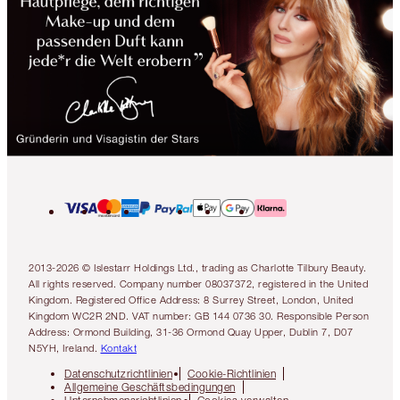
2013-2026 © Islestarr Holdings Ltd., trading as Charlotte Tilbury Beauty.
All rights reserved. Company number 08037372, registered in the United
Kingdom. Registered Office Address: 8 Surrey Street, London, United
Kingdom WC2R 2ND. VAT number: GB 144 0736 30. Responsible Person
Address: Ormond Building, 31-36 Ormond Quay Upper, Dublin 7, D07
N5YH, Ireland.
Kontakt
Datenschutzrichtlinien
Cookie-Richtlinien
Allgemeine Geschäftsbedingungen