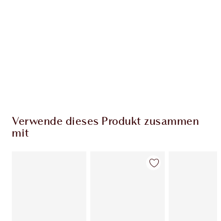
EXKLUSIV-ANGEBOTE BEI CHARLOTTE TILBURY
Charlottes Darlings Treue-Club. Sammle bei
jedem Einkauf Treuetaler!
Kostenloser Standardversand wenn du
59,00 €ausgibst
Wähle zwei kostenlose Proben beim Checkout
aus
Verwende dieses Produkt zusammen
mit