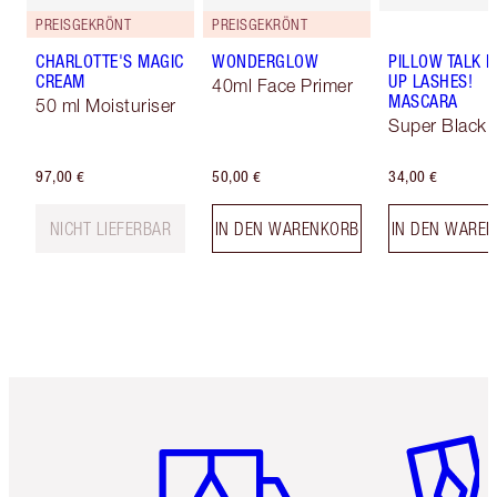
PREISGEKRÖNT
PREISGEKRÖNT
CHARLOTTE'S MAGIC
WONDERGLOW
PILLOW TALK 
CREAM
UP LASHES!
40ml Face Primer
MASCARA
50 ml Moisturiser
Super Black 
97,00 €
50,00 €
34,00 €
NICHT LIEFERBAR
IN DEN WARENKORB
IN DEN WARE
Artikel 1 von 6
Artikel 