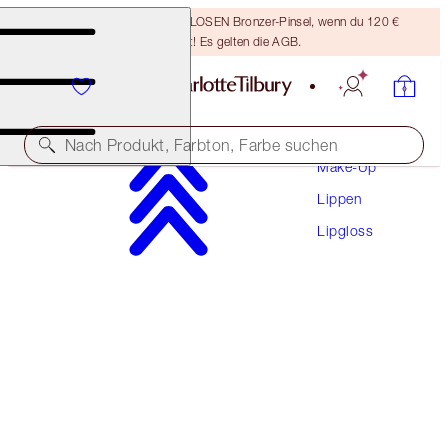
Sichere dir einen KOSTENLOSEN Bronzer-Pinsel, wenn du 120 €
ausgibst! Es gelten die AGB.
Nach Produkt, Farbton, Farbe suchen
Make-Up
Lippen
WEITERE FARBTÖNE VERFÜGBAR
Lipgloss
LIP LUSTRE
PILLOW TALK
28,50 €
(
8.143,00 €
/
1
l
)