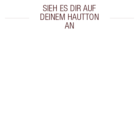
SIEH ES DIR AUF
DEINEM HAUTTON
AN
Artikel 1 von 20
Arti