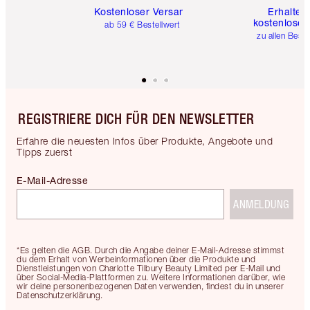
Kostenloser Versand
Erhalte 
kostenlose 
ab 59 € Bestellwert
zu allen Best
REGISTRIERE DICH FÜR DEN NEWSLETTER
Erfahre die neuesten Infos über Produkte, Angebote und
Tipps zuerst
E-Mail-Adresse
ANMELDUNG
*Es gelten die AGB. Durch die Angabe deiner E-Mail-Adresse stimmst
du dem Erhalt von Werbeinformationen über die Produkte und
Dienstleistungen von Charlotte Tilbury Beauty Limited per E-Mail und
über Social-Media-Plattformen zu. Weitere Informationen darüber, wie
wir deine personenbezogenen Daten verwenden, findest du in unserer
Datenschutzerklärung.