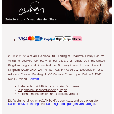
2013-2026 © Islestarr Holdings Ltd., trading as Charlotte Tilbury Beauty.
All rights reserved. Company number 08037372, registered in the United
Kingdom. Registered Office Address: 8 Surrey Street, London, United
Kingdom WC2R 2ND. VAT number: GB 144 0736 30. Responsible Person
Address: Ormond Building, 31-36 Ormond Quay Upper, Dublin 7, D07
N5YH, Ireland.
Kontakt
Datenschutzrichtlinien
Cookie-Richtlinien
Allgemeine Geschäftsbedingungen
Unternehmensrichtlinien
Cookies verwalten
Die Website ist durch reCAPTCHA geschützt, und es gelten die
Datenschutzerklärung
und
Nutzungsbedingungen von Google
.