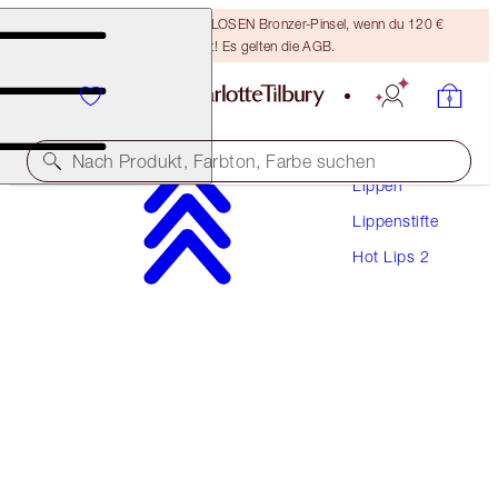
Sichere dir einen KOSTENLOSEN Bronzer-Pinsel, wenn du 120 €
ausgibst! Es gelten die AGB.
Make-Up
Nach Produkt, Farbton, Farbe suchen
Lippen
Lippenstifte
HOT LIPS 2 REFILL
Hot Lips 2
AMAZING AMAL
27,00 €
(
7.714,00 €
/
1
kg
)