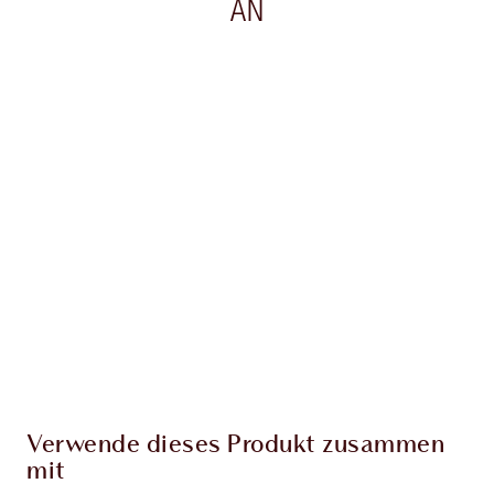
AN
Artikel 1 von 20
Arti
Verwende dieses Produkt zusammen
mit