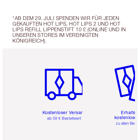
*AB DEM 29. JULI SPENDEN WIR FÜR JEDEN
GEKAUFTEN HOT LIPS, HOT LIPS 2 UND HOT
LIPS REFILL LIPPENSTIFT 10 £ (ONLINE UND IN
UNSEREN STORES IM VEREINIGTEN
KÖNIGREICH).
Artikel 1 von 6
Artikel 
Kostenloser Versand
Erhalte 
kostenlose 
ab 59 € Bestellwert
zu allen Best