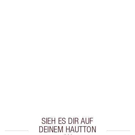
Erhalte 27 Treuetaler
Mehr erfahren
EXKLUSIV-ANGEBOTE BEI CHARLOTTE TILBURY
Charlottes Darlings Treue-Club. Sammle bei
jedem Einkauf Treuetaler!
Kostenloser Standardversand wenn du
59,00 €ausgibst
Wähle zwei kostenlose Proben beim Checkout
aus
SIEH ES DIR AUF
DEINEM HAUTTON