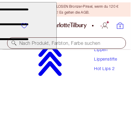
Sichere dir einen KOSTENLOSEN Bronzer-Pinsel, wenn du 120 €
ausgibst! Es gelten die AGB.
Make-Up
Nach Produkt, Farbton, Farbe suchen
Lippen
Lippenstifte
HOT LIPS 2 REFILL
Hot Lips 2
RED HOT SUSAN
27,00 €
(
7.714,00 €
/
1
kg
)