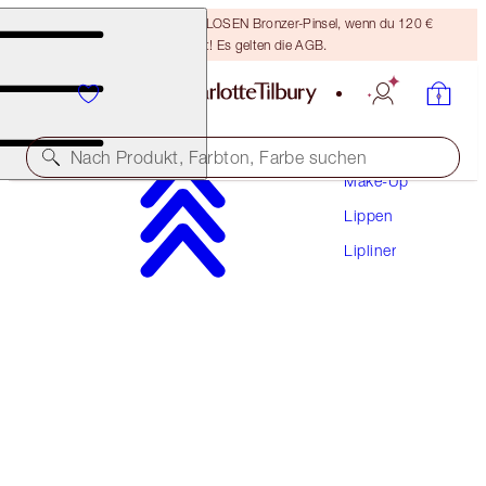
Sichere dir einen KOSTENLOSEN Bronzer-Pinsel, wenn du 120 €
ausgibst! Es gelten die AGB.
Nach Produkt, Farbton, Farbe suchen
Make-Up
Lippen
LIP CHEAT
Lipliner
CRAZY IN LOVE
28,50 €
(
23.750,00 €
/
1
kg
)