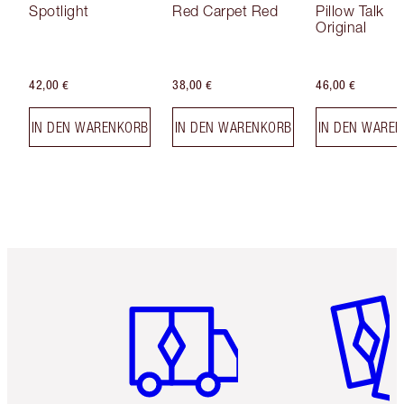
Spotlight
Red Carpet Red
Pillow Talk
Original
42,00 €
38,00 €
46,00 €
IN DEN WARENKORB
IN DEN WARENKORB
IN DEN WARE
Artikel 1 von 6
Artikel 