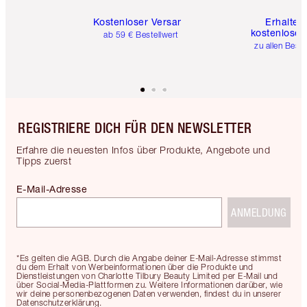
Kostenloser Versand
Erhalte 
kostenlose 
ab 59 € Bestellwert
zu allen Best
REGISTRIERE DICH FÜR DEN NEWSLETTER
Erfahre die neuesten Infos über Produkte, Angebote und
Tipps zuerst
E-Mail-Adresse
ANMELDUNG
*Es gelten die AGB. Durch die Angabe deiner E-Mail-Adresse stimmst
du dem Erhalt von Werbeinformationen über die Produkte und
Dienstleistungen von Charlotte Tilbury Beauty Limited per E-Mail und
über Social-Media-Plattformen zu. Weitere Informationen darüber, wie
wir deine personenbezogenen Daten verwenden, findest du in unserer
Datenschutzerklärung.