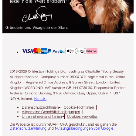
2013-2026 © Islestarr Holdings Ltd., trading as Charlotte Tilbury Beauty.
All rights reserved. Company number 08037372, registered in the United
Kingdom. Registered Office Address: 8 Surrey Street, London, United
Kingdom WC2R 2ND. VAT number: GB 144 0736 30. Responsible Person
Address: Ormond Building, 31-36 Ormond Quay Upper, Dublin 7, D07
N5YH, Ireland.
Kontakt
Datenschutzrichtlinien
Cookie-Richtlinien
Allgemeine Geschäftsbedingungen
Unternehmensrichtlinien
Cookies verwalten
Die Website ist durch reCAPTCHA geschützt, und es gelten die
Datenschutzerklärung
und
Nutzungsbedingungen von Google
.