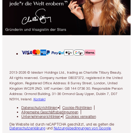
2013-2026 © Islestarr Holdings Ltd., trading as Charlotte Tilbury Beauty.
All rights reserved. Company number 08037372, registered in the United
Kingdom. Registered Office Address: 8 Surrey Street, London, United
Kingdom WC2R 2ND. VAT number: GB 144 0736 30. Responsible Person
Address: Ormond Building, 31-36 Ormond Quay Upper, Dublin 7, D07
N5YH, Ireland.
Kontakt
Datenschutzrichtlinien
Cookie-Richtlinien
Allgemeine Geschäftsbedingungen
Unternehmensrichtlinien
Cookies verwalten
Die Website ist durch reCAPTCHA geschützt, und es gelten die
Datenschutzerklärung
und
Nutzungsbedingungen von Google
.