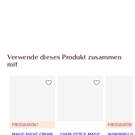
jedem Einkauf Treuetaler!
Kostenloser Standardversand wenn du
59,00 €ausgibst
Wähle zwei kostenlose Proben beim Checkout
aus
Verwende dieses Produkt zusammen
mit
PREISGEKRÖNT
PREISGEKRÖNT
MAGIC NIGHT CREAM
CHARLOTTE'S MAGIC
WONDERGLO