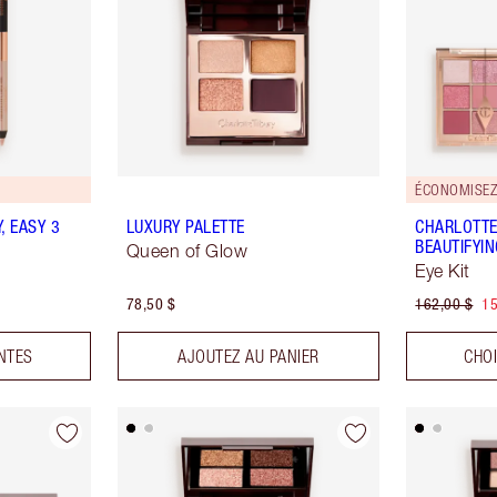
ÉCONOMISEZ
, EASY 3
LUXURY PALETTE
CHARLOTTE
BEAUTIFYI
Queen of Glow
Eye Kit
78,50 $
162,00 $
15
INTES
AJOUTEZ AU PANIER
CHOI