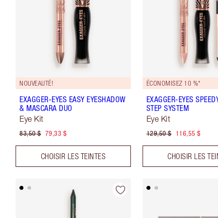
NOUVEAUTÉ!
ÉCONOMISEZ 10 %*
EXAGGER-EYES EASY EYESHADOW
EXAGGER-EYES SPEEDY
& MASCARA DUO
STEP SYSTEM
Eye Kit
Eye Kit
83,50 $
79,33 $
129,50 $
116,55 $
CHOISIR LES TEINTES
CHOISIR LES TE