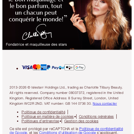
2013-2026 © Islestarr Holdings Ltd., trading as Charlotte Tilbury Beauty.
All rights reserved. Company number 08037372, registered in the United
Kingdom. Registered Office Address: 8 Surrey Street, London, United
Kingdom WC2R 2ND. VAT number: GB 144 0736 30.
Nous contacter
Politique de confidentialité
Politique en matière de cookies
Conditions générales
Politiques d’entreprise
Gestion des cookies
Ce site est protégé par reCAPTCHA et la
Politique de confidentialité
de Google
, et les
Conditions d'utilisation de Google
s’appliquent.