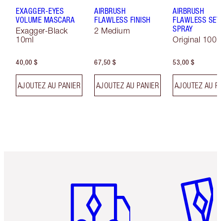
EXAGGER-EYES
AIRBRUSH
AIRBRUSH
VOLUME MASCARA
FLAWLESS FINISH
FLAWLESS SET
SPRAY
Exagger-Black
2 Medium
10ml
Original 100 
40,00 $
67,50 $
53,00 $
AJOUTEZ AU PANIER
AJOUTEZ AU PANIER
AJOUTEZ AU P
Article 1 sur 6
Article 