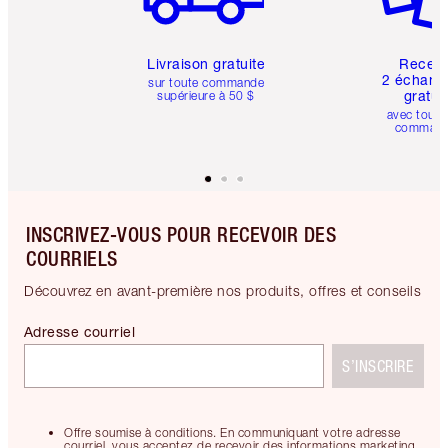
Livraison gratuite
Recev
2 échanti
sur toute commande
gratui
supérieure à 50 $
avec toute
comman
INSCRIVEZ-VOUS POUR RECEVOIR DES
COURRIELS
Découvrez en avant-première nos produits, offres et conseils
Adresse courriel
S’INSCRIRE
Offre soumise à conditions. En communiquant votre adresse
courriel, vous acceptez de recevoir des informations marketing