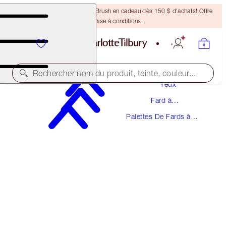
Recevez un pinceau Bronzing Brush en cadeau dès 150 $ d'achats! Offre
soumise à conditions.
Maquillage
Rechercher nom du produit, teinte, couleur...
Yeux
Fard à
BIGGER BRIGHTER EYES
Paupières
Palettes De Fards à
EXAGGER-EYES
Paupières
78,50 $
(
150,96 $
/
10
g
)