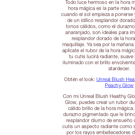
Todo luce hermoso en la hora m
hora mágica es la parte más he
cuando el sol empieza a ponerse
de un idílico resplandor dorad
tonos cálidos, como el durazno 
anaranjado, son ideales para imi
resplandor dorado de la hor
maquillaje. Ya sea por la mañana
aplícate el rubor de la hora mági
tu cutis lucirá radiante, suav
iluminado con el brillo envolvent
atardecer.
Obtén el look:
Unreal Blush Hea
Peachy Glow
Con mi Unreal Blush Healthy Gl
Glow, puedes crear un rubor du
cálido brillo de la hora mágica
durazno pigmentado que le brind
resplandor diurno de ensueño q
cutis un aspecto radiante como 
por los rayos embellecedores d