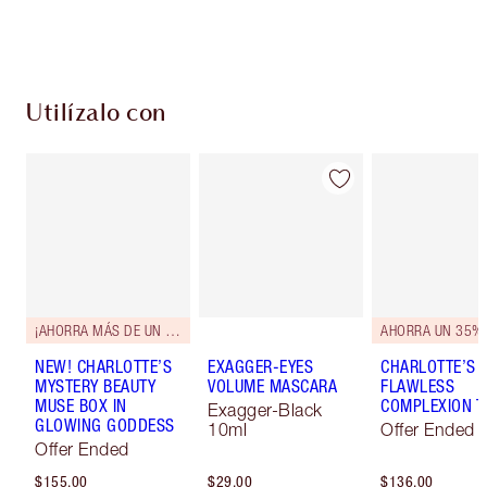
Escoge 2 muestras gratis al momento de pagar
Utilízalo con
¡AHORRA MÁS DE UN 50%!*
AHORRA UN 35%
NEW! CHARLOTTE’S
EXAGGER-EYES
CHARLOTTE’S
MYSTERY BEAUTY
VOLUME MASCARA
FLAWLESS
MUSE BOX IN
COMPLEXION T
Exagger-Black
GLOWING GODDESS
10ml
Offer Ended
Offer Ended
$155.00
$29.00
$136.00