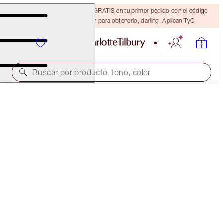
15% de descuento + ENVÍO GRATIS en tu primer pedido con el código
DARLING15. Inicia sesión para obtenerlo, darling. Aplican TyC.
Buscar por producto, tono, color
¡50% DE DESCUENTO!
CHEEK TO CHIC DUO
OFFER ENDED
$86.00