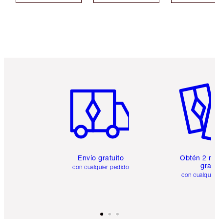
Artículo 1 de 6
Artículo
Envío gratuito
Obtén 2 mu
gratis
con cualquier pedido
con cualquier