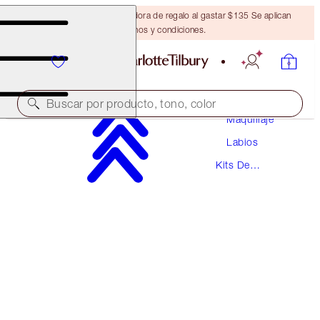
Obtén una brocha bronceadora de regalo al gastar $135 Se aplican
términos y condiciones.
Buscar por producto, tono, color
Maquillaje
Labios
UNREAL JUICYLICIOUS LIP & CHEEK KIT
Kits De
MAKEUP KIT
Labiales
$70.00
$66.50