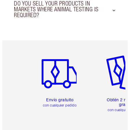
DO YOU SELL YOUR PRODUCTS IN
MARKETS WHERE ANIMAL TESTING IS
REQUIRED?
Artículo 1 de 6
Artículo
Envío gratuito
Obtén 2 mu
gratis
con cualquier pedido
con cualquier