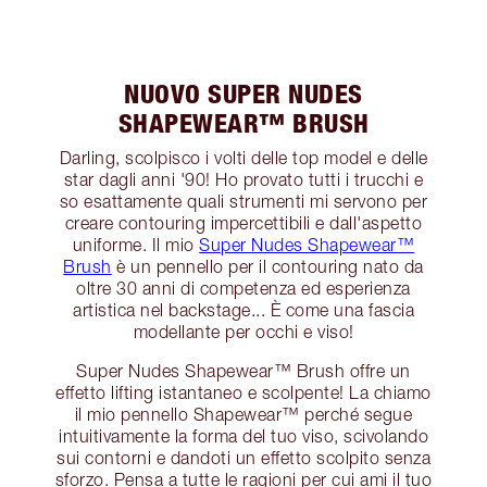
NUOVO SUPER NUDES
SHAPEWEAR™ BRUSH
Darling, scolpisco i volti delle top model e delle
star dagli anni '90! Ho provato tutti i trucchi e
so esattamente quali strumenti mi servono per
creare contouring impercettibili e dall'aspetto
uniforme. Il mio
Super Nudes Shapewear™
Brush
è un pennello per il contouring nato da
oltre 30 anni di competenza ed esperienza
artistica nel backstage... È come una fascia
modellante per occhi e viso!
Super Nudes Shapewear™ Brush offre un
effetto lifting istantaneo e scolpente! La chiamo
il mio pennello Shapewear™ perché segue
intuitivamente la forma del tuo viso, scivolando
sui contorni e dandoti un effetto scolpito senza
sforzo. Pensa a tutte le ragioni per cui ami il tuo