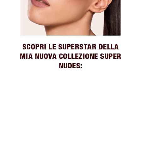
SCOPRI LE SUPERSTAR DELLA
MIA NUOVA COLLEZIONE SUPER
NUDES: