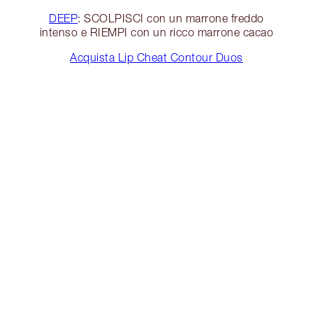
DEEP
: SCOLPISCI con un marrone freddo
intenso e RIEMPI con un ricco marrone cacao
Acquista Lip Cheat Contour Duos