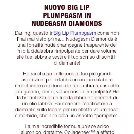
NUOVO BIG LIP
PLUMPGASM IN
NUDEGASM DIAMONDS
Darling, questo è
Big Lip Plumpgasm
come non
l'hai mai visto prima… Nudegasm Diamonds è
una tonalità nude champagne trasparente del
mio lucidalabbra rimpolpante per dare volume
alle tue labbra e vestire il tuo sorriso di scintillii
di diamante!
Ho racchiuso in flacone le tue più grandi
aspirazioni per le labbra in un lucidalabbra
rimpolpante che dona alle tue labbra un aspetto
più grande, pieno, voluminoso e rimpolpato! Ha
la brillantezza di un lucidalabbra e il comfort di
un olio labbra. Fai scorrere l'applicatore a
diamante sulle labbra per un effetto voluminoso
e morbido, che non crea un aspetto "pompato".
La mia incredibile formula unisce acido
ialuronico idratante, Collageneer™ a effetto