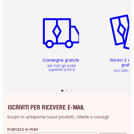
Articolo 1 di 6
Articolo
Consegna gratuita
Ricevi 2 ca
gratuit
per tutti gli ordini
superiori a 59 €
con tutti gli
ISCRIVITI PER RICEVERE E-MAIL
Scopri in anteprima nuovi prodotti, offerte e consigli
Indirizzo e-mail