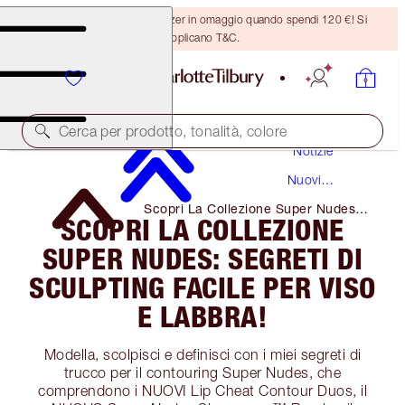
Ricevi un pennello per bronzer in omaggio quando spendi 120 €! Si
applicano T&C.
Cerca per prodotto, tonalità, colore
Notizie
Nuovi
Prodotti
Scopri La Collezione Super Nudes:
SCOPRI LA COLLEZIONE
Segreti Di Sculpting Facile Per Viso
E Labbra!
SUPER NUDES: SEGRETI DI
SCULPTING FACILE PER VISO
E LABBRA!
Modella, scolpisci e definisci con i miei segreti di
trucco per il contouring Super Nudes, che
comprendono i NUOVI Lip Cheat Contour Duos, il