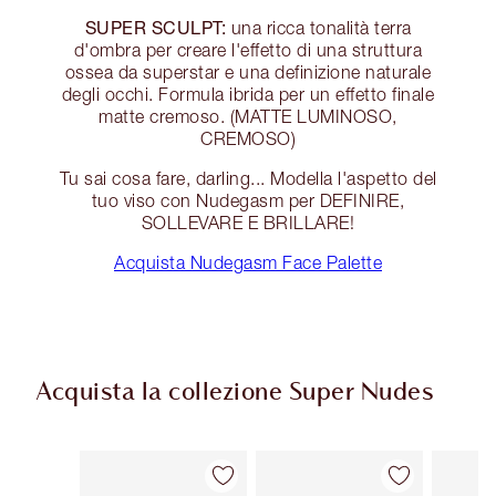
SUPER SCULPT:
una ricca tonalità terra
d'ombra per creare l'effetto di una struttura
ossea da superstar e una definizione naturale
degli occhi. Formula ibrida per un effetto finale
matte cremoso. (MATTE LUMINOSO,
CREMOSO)
Tu sai cosa fare, darling... Modella l'aspetto del
tuo viso con Nudegasm per DEFINIRE,
SOLLEVARE E BRILLARE!
Acquista Nudegasm Face Palette
Acquista la collezione Super Nudes
Articolo 1 di 28
Articolo 2 di 28