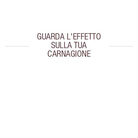
Scegli 2 campioni gratuiti al momento del
pagamento
GUARDA L'EFFETTO
SULLA TUA
CARNAGIONE
Articolo 1 di 20
Arti