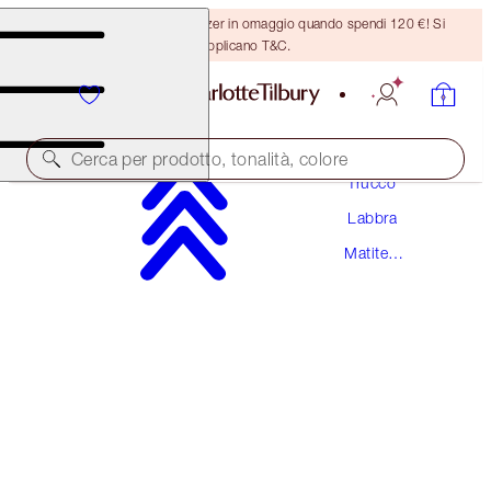
Ricevi un pennello per bronzer in omaggio quando spendi 120 €! Si
applicano T&C.
Cerca per prodotto, tonalità, colore
Trucco
Labbra
LIP CHEAT CONTOUR DUO
Matite
TAN
Labbra
28,50 €
(
365,38 €
/
10
g
)