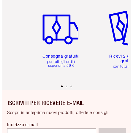
Articolo 1 di 6
Articolo
Consegna gratuita
Ricevi 2 ca
gratuit
per tutti gli ordini
superiori a 59 €
con tutti gli
ISCRIVITI PER RICEVERE E-MAIL
Scopri in anteprima nuovi prodotti, offerte e consigli
Indirizzo e-mail