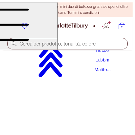
ULTIMA OCCASIONE! Ricevi un mini duo di bellezza gratis se spendi oltre
110 €! Si applicano Termini e condizioni.
Cerca per prodotto, tonalità, colore
Trucco
Labbra
LIP CHEAT
Matite
PINK VENUS
Labbra
28,50 €
(
237,50 €
/
10
g
)