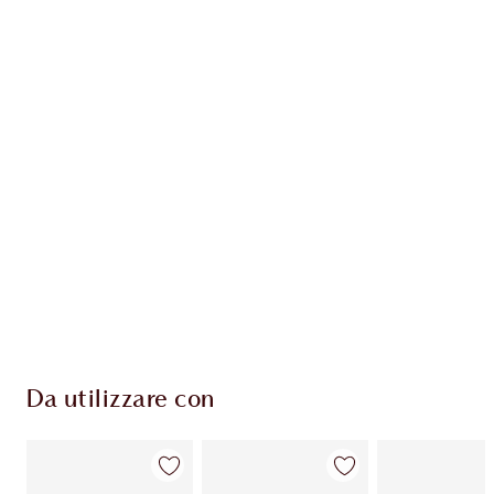
Articolo 1 di 20
Arti
Da utilizzare con