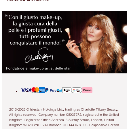
2013-2026 © Islestarr Holdings Ltd., trading as Charlotte Tilbury Beauty.
All rights reserved. Company number 08037372, registered in the United
Kingdom. Registered Office Address: 8 Surrey Street, London, United
Kingdom WC2R 2ND. VAT number: GB 144 0736 30. Responsible Person