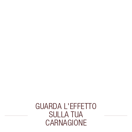
Guadagna 29 Monete Fedeltà
Scopri di più
ESCLUSIVE CHARLOTTE TILBURY
Il club fedeltà Charlotte's Darlings. Guadagna
Monete Fedeltà ogni volta che acquisti!
Consegna standard gratuita per gli ordini
superiori a 59,00 €
Scegli 2 campioni gratuiti al momento del
pagamento
GUARDA L'EFFETTO
SULLA TUA
CARNAGIONE