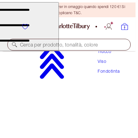
Ricevi un pennello per bronzer in omaggio quando spendi 120 €! Si
applicano T&C.
Cerca per prodotto, tonalità, colore
Trucco
Viso
PRODOTTO PREMIATO
Fondotinta
BEAUTIFUL SKIN FOUNDATION
7 COOL
54,00 €