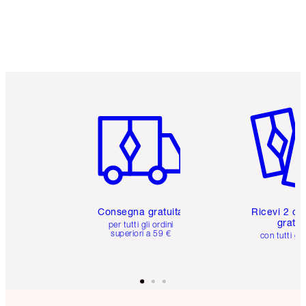
Articolo 1 di 6
Articolo
Consegna gratuita
Ricevi 2 ca
gratuit
per tutti gli ordini
superiori a 59 €
con tutti gli