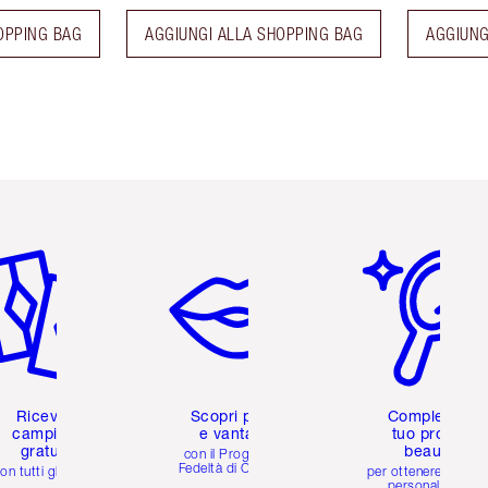
OPPING BAG
AGGIUNGI ALLA SHOPPING BAG
AGGIUNG
icolo 2 di 6
Articolo 3 di 6
Articolo 4 di 6
Ricevi 2
Scopri premi
Completa il
campioni
e vantaggi
tuo profilo
gratuiti
beauty
con il Programma
Fedeltà di Charlotte
on tutti gli ordini
per ottenere consigl
personalizzati