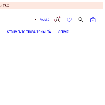
no T&C.
Fedeltà
STRUMENTO TROVA TONALITÀ
SERVIZI
TONALITÀ
CHIARA
MEDIA
SCURA
MOLTO SCURA
SOTTOTONO
NEUTRO
CALDO
FREDDO