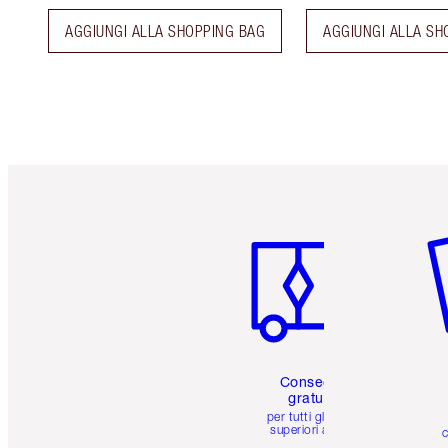
AGGIUNGI ALLA SHOPPING BAG
AGGIUNGI ALLA SH
Articolo 1 di 6
Art
Consegna
gratuita
per tutti gli ordini
superiori a 59 €
c