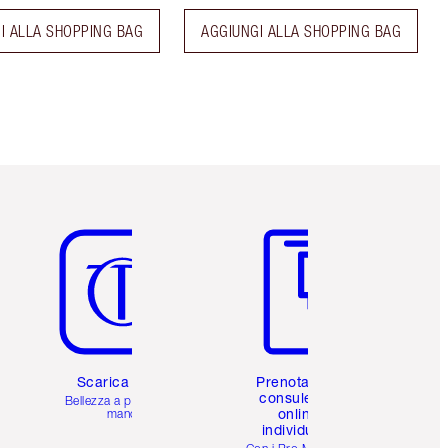
I ALLA SHOPPING BAG
AGGIUNGI ALLA SHOPPING BAG
Articolo 5 di 6
Articolo 6 di 6
Scarica l'app
Prenota una
consulenza
Bellezza a portata di
online
mano
individuale
i