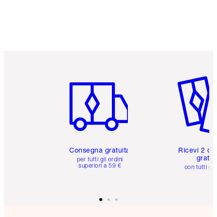
Articolo 1 di 6
Articolo
Consegna gratuita
Ricevi 2 ca
gratuit
per tutti gli ordini
superiori a 59 €
con tutti gli