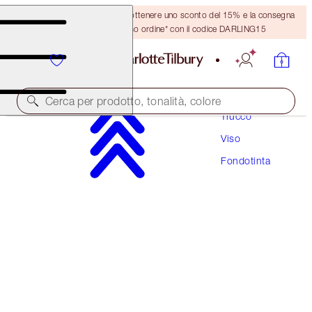
Crea un account o accedi per ottenere uno sconto del 15% e la consegna
GRATUITA sul tuo primo ordine* con il codice DARLING15
Cerca per prodotto, tonalità, colore
Trucco
Viso
PRODOTTO PREMIATO
Fondotinta
BEAUTIFUL SKIN FOUNDATION
14 COOL
54,00 €