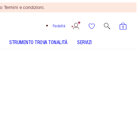
o Termini e condizioni.
Fedeltà
STRUMENTO TROVA TONALITÀ
SERVIZI
TONALITÀ
CHIARA
MEDIA
SCURA
MOLTO SCURA
SOTTOTONO
FREDDO
NEUTRO
CALDO