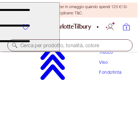
Ricevi un pennello per bronzer in omaggio quando spendi 120 €! Si
applicano T&C.
Cerca per prodotto, tonalità, colore
Trucco
Viso
NUOVA FORMULA FLAWLESS
Fondotinta
AIRBRUSH FLAWLESS FOUNDATION
8 WARM
54,00 €
(
18,00 €
/
10
ml
)