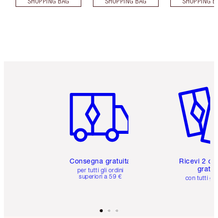
SHOPPING BAG
SHOPPING BAG
SHOPPING B
Articolo 1 di 6
Articolo
Consegna gratuita
Ricevi 2 ca
gratuit
per tutti gli ordini
superiori a 59 €
con tutti gli