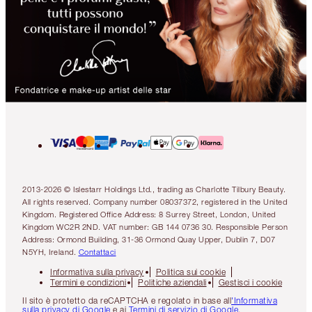
2013-2026 © Islestarr Holdings Ltd., trading as Charlotte Tilbury Beauty.
All rights reserved. Company number 08037372, registered in the United
Kingdom. Registered Office Address: 8 Surrey Street, London, United
Kingdom WC2R 2ND. VAT number: GB 144 0736 30. Responsible Person
Address: Ormond Building, 31-36 Ormond Quay Upper, Dublin 7, D07
N5YH, Ireland.
Contattaci
Informativa sulla privacy
Politica sui cookie
Termini e condizioni
Politiche aziendali
Gestisci i cookie
Il sito è protetto da reCAPTCHA e regolato in base all
'Informativa
sulla privacy di Google
e ai
Termini di servizio di Google
.