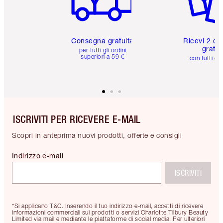
Consegna gratuita
Ricevi 2 ca
gratuit
per tutti gli ordini
superiori a 59 €
con tutti gli
ISCRIVITI PER RICEVERE E-MAIL
Scopri in anteprima nuovi prodotti, offerte e consigli
Indirizzo e-mail
ISCRIVITI
*Si applicano T&C. Inserendo il tuo indirizzo e-mail, accetti di ricevere
informazioni commerciali sui prodotti o servizi Charlotte Tilbury Beauty
Limited via mail e mediante le piattaforme di social media. Per ulteriori