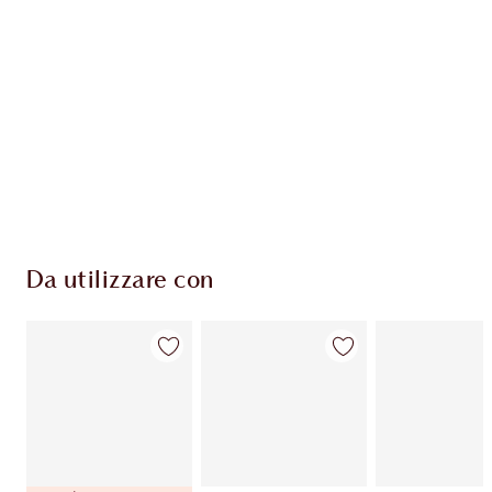
ESCLUSIVE CHARLOTTE TILBURY
Il club fedeltà Charlotte's Darlings. Guadagna
Monete Fedeltà ogni volta che acquisti!
Consegna standard gratuita per gli ordini
superiori a 59,00 €
Scegli 2 campioni gratuiti al momento del
pagamento
Da utilizzare con