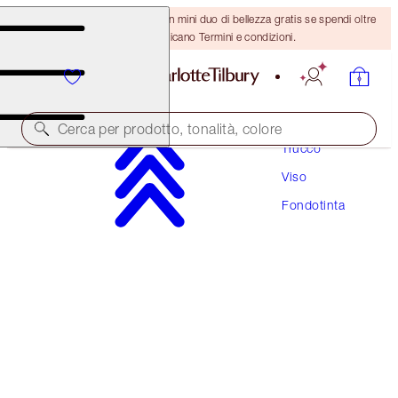
ULTIMA OCCASIONE! Ricevi un mini duo di bellezza gratis se spendi oltre
110 €! Si applicano Termini e condizioni.
Cerca per prodotto, tonalità, colore
Trucco
Viso
NUOVA FORMULA FLAWLESS
Fondotinta
AIRBRUSH FLAWLESS FOUNDATION
10 WARM
54,00 €
(
18,00 €
/
10
ml
)