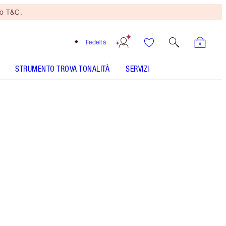
no T&C.
Fedeltà
STRUMENTO TROVA TONALITÀ
SERVIZI
TONALITÀ
CHIARA
MEDIA
SCURA
MOLTO SCURA
SOTTOTONO
FREDDO
NEUTRO
CALDO