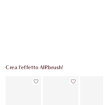
ESCLUSIVE CHARLOTTE TILBURY
Il club fedeltà Charlotte's Darlings. Guadagna
Monete Fedeltà ogni volta che acquisti!
Consegna standard gratuita per gli ordini
superiori a 59,00 €
Scegli 2 campioni gratuiti al momento del
pagamento
Crea l'effetto AIRbrush!