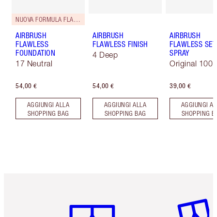
NUOVA FORMULA FLAWLESS
AIRBRUSH
AIRBRUSH
AIRBRUSH
FLAWLESS
FLAWLESS FINISH
FLAWLESS SET
FOUNDATION
SPRAY
4 Deep
17 Neutral
Original 100 
54,00 €
54,00 €
39,00 €
AGGIUNGI ALLA
AGGIUNGI ALLA
AGGIUNGI AL
SHOPPING BAG
SHOPPING BAG
SHOPPING B
Articolo 1 di 6
Articolo