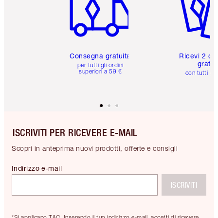
Consegna gratuita
Ricevi 2 ca
gratuit
per tutti gli ordini
superiori a 59 €
con tutti gli
ISCRIVITI PER RICEVERE E-MAIL
Scopri in anteprima nuovi prodotti, offerte e consigli
Indirizzo e-mail
ISCRIVITI
*Si applicano T&C. Inserendo il tuo indirizzo e-mail, accetti di ricevere