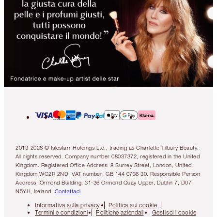
2013-2026 © Islestarr Holdings Ltd., trading as Charlotte Tilbury Beauty.
All rights reserved. Company number 08037372, registered in the United
Kingdom. Registered Office Address: 8 Surrey Street, London, United
Kingdom WC2R 2ND. VAT number: GB 144 0736 30. Responsible Person
Address: Ormond Building, 31-36 Ormond Quay Upper, Dublin 7, D07
N5YH, Ireland.
Contattaci
Informativa sulla privacy
Politica sui cookie
Termini e condizioni
Politiche aziendali
Gestisci i cookie