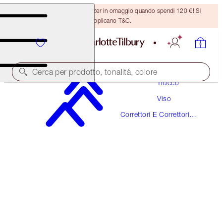
Ricevi un pennello per bronzer in omaggio quando spendi 120 €! Si
applicano T&C.
Cerca per prodotto, tonalità, colore
Trucco
Viso
AIRBRUSH FLAWLESS BLUR CONCEALER
Correttori E Correttori
17.5 DEEP
Del Colore
38,00 €
(
45,78 €
/
10
g
)