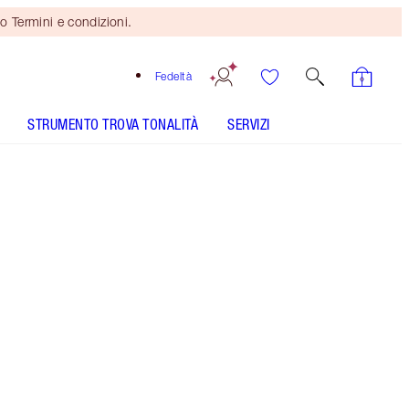
o Termini e condizioni.
Fedeltà
STRUMENTO TROVA TONALITÀ
SERVIZI
TONALITÀ
CHIARA
MEDIA
SCURA
MOLTO SCURA
SOTTOTONO
FREDDO
NEUTRO
CALDO