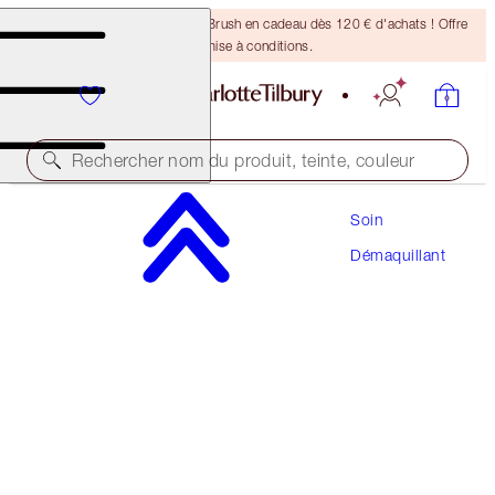
Recevez un pinceau Bronzing Brush en cadeau dès 120 € d'achats ! Offre
soumise à conditions.
Rechercher nom du produit, teinte, couleur
Soin
TAKE IT ALL OFF
Démaquillant
30 ML
16,00 €
(
53,33 €
/
100
ml
)