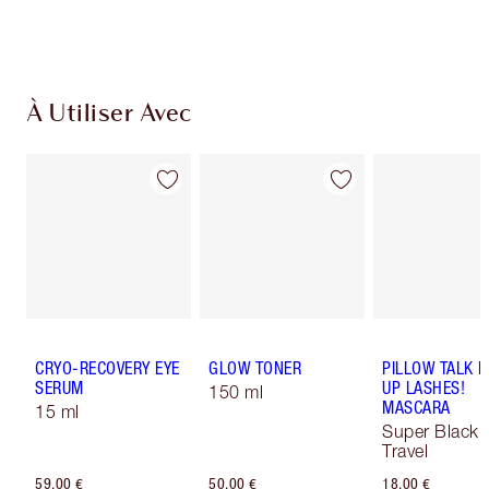
de confirmer vos achats
À Utiliser Avec
CRYO-RECOVERY EYE
GLOW TONER
PILLOW TALK 
SERUM
UP LASHES!
150 ml
MASCARA
15 ml
Super Black 
Travel
59,00 €
50,00 €
18,00 €