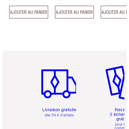
AJOUTER AU PANIER
AJOUTER AU PANIER
AJOUTER AU P
Article 1 sur 6
Article 
Livraison gratuite
Recev
2 échanti
dès 59 € d'achats
gratui
pour tou
comman