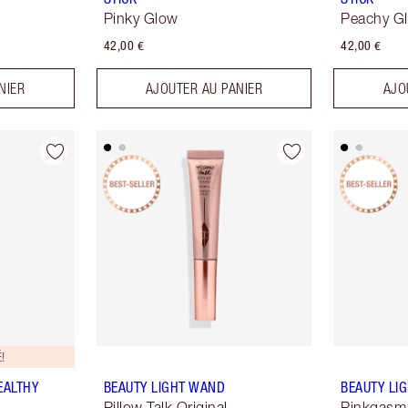
Pinky Glow
Peachy G
42,00 €
42,00 €
NIER
AJOUTER AU PANIER
AJO
!
EALTHY
BEAUTY LIGHT WAND
BEAUTY LI
Pillow Talk Original
Pinkgasm