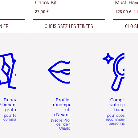
Cheek Kit
Must-Have
87,00 €
126,00 €
11
NIER
CHOISISSEZ LES TEINTES
CHOIS
icle 2 sur 6
Article 3 sur 6
Article 4 sur 6
Recevez
Profitez de
Complétez
2 échantillons
récompenses
votre profil
gratuits
et
beauté
d'avantages
pour toute
pour obtenir des
commande
recommandations
avec le Programme
personnalisées
de fidélité de
Charlotte