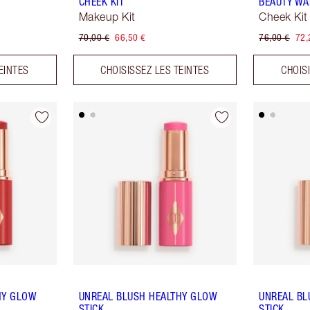
CHEEK KIT
BEAUTY WA
Makeup Kit
Cheek Kit
70,00 €
66,50 €
76,00 €
72,
EINTES
CHOISISSEZ LES TEINTES
CHOIS
HY GLOW
UNREAL BLUSH HEALTHY GLOW
UNREAL BL
STICK
STICK