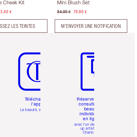
 Cheek Kit
Mini Blush Set
3,40 €
84,00 €
79,80 €
ISSEZ LES TEINTES
M'ENVOYER UNE NOTIFICATION
Article 5 sur 6
Article 6 sur 6
Téléchargez
Réservez une
l'appli
consultation
beauté
La beauté, simplifiée
individuelle
en ligne
avec l'un des make-
up artists de
Charlotte.