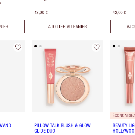
w
42,00 €
42,00 €
NIER
AJOUTER AU PANIER
AJO
ÉCONOMISEZ
 WAND
PILLOW TALK BLUSH & GLOW
BEAUTY LI
GLIDE DUO
HOLLYWOOD