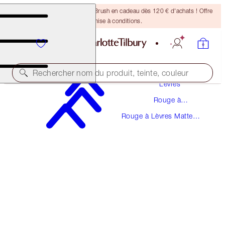
Recevez un pinceau Bronzing Brush en cadeau dès 120 € d'achats ! Offre
soumise à conditions.
Maquillage
Rechercher nom du produit, teinte, couleur
Lèvres
Rouge à
MATTE REVOLUTION
Lèvres
Rouge à Lèvres Matte
RED CARPET RED
Revolution
38,00 €
(
108,57 €
/
10
g
)