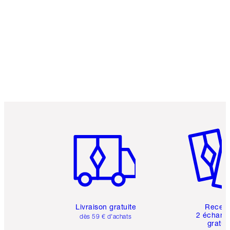
Article 1 sur 6
Article 
Livraison gratuite
Recev
2 échanti
dès 59 € d'achats
gratui