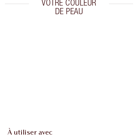
VOTRE COULEUR
DE PEAU
Article 1 sur 20
Arti
À utiliser avec