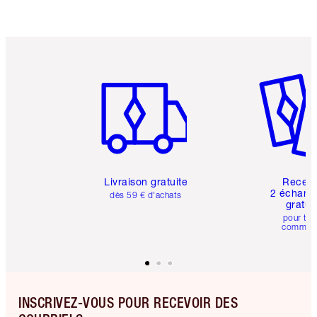
Article 1 sur 6
Article 
Livraison gratuite
Recev
2 échanti
dès 59 € d'achats
gratui
pour tou
comman
INSCRIVEZ-VOUS POUR RECEVOIR DES