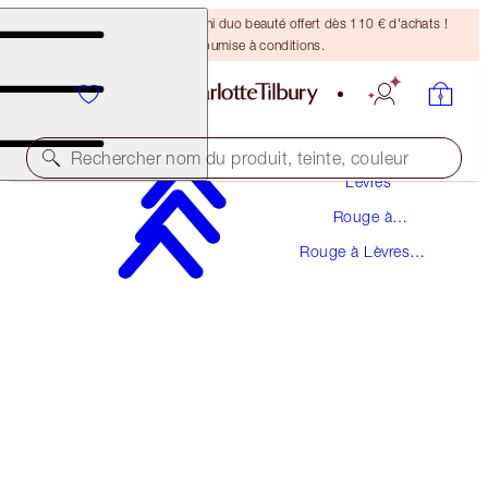
DERNIÈRE CHANCE ! Un mini duo beauté offert dès 110 € d'achats !
Offre soumise à conditions.
Maquillage
Rechercher nom du produit, teinte, couleur
Lèvres
Rouge à
MATTE REVOLUTION
Lèvres
Rouge à Lèvres
LOVE LIBERTY
Rouge
38,00 €
(
108,57 €
/
10
g
)