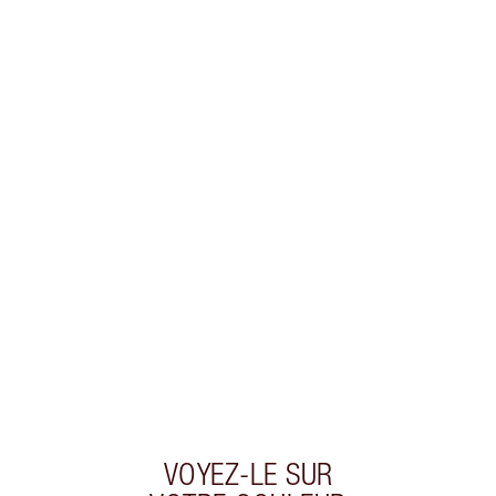
Recevez 38 pièces de fidélité
En savoir plus
EXCLUSIVITÉS CHARLOTTE TILBURY
Club fidélité Charlotte's Darlings. Gagnez des
pièces de fidélité à chaque achat!
Livraison standard gratuite lorsque votre
montant atteint 59,00 €
Choissisez 2 échantillons gratuits au moment
de confirmer vos achats
VOYEZ-LE SUR