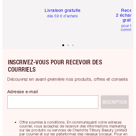
Livraison gratuite
Recev
2 échanti
dès 59 € d'achats
gratui
pour tou
comman
INSCRIVEZ-VOUS POUR RECEVOIR DES
COURRIELS
Découvrez en avant-première nos produits, offres et conseils
Adresse e-mail
INSCRIPTION
Offre soumise à conditions. En communiquant votre adresse
courriel, vous acceptez de recevoir des informations marketing
sur les produits ou services de Charlotte Tilbury Beauty Limited
par courriel et sur les plateformes des réseaux sociaux. Pour en