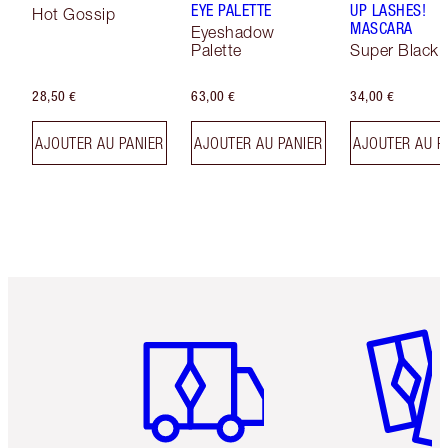
EYE PALETTE
UP LASHES!
Hot Gossip
MASCARA
Eyeshadow
Palette
Super Black 
28,50 €
63,00 €
34,00 €
AJOUTER AU PANIER
AJOUTER AU PANIER
AJOUTER AU P
Article 1 sur 6
Article 