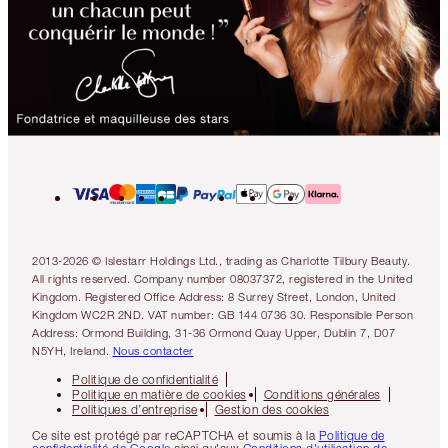
2013-2026 © Islestarr Holdings Ltd., trading as Charlotte Tilbury Beauty.
All rights reserved. Company number 08037372, registered in the United
Kingdom. Registered Office Address: 8 Surrey Street, London, United
Kingdom WC2R 2ND. VAT number: GB 144 0736 30. Responsible Person
Address: Ormond Building, 31-36 Ormond Quay Upper, Dublin 7, D07
N5YH, Ireland.
Nous contacter
Politique de confidentialité
Politique en matière de cookies
Conditions générales
Politiques d’entreprise
Gestion des cookies
Ce site est protégé par reCAPTCHA et soumis à la
Politique de