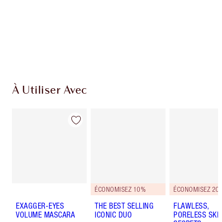
Livraison standard gratuite lorsque votre
montant atteint 59,00 €
Choissisez 2 échantillons gratuits au moment
de confirmer vos achats
À Utiliser Avec
ÉCONOMISEZ 10%
ÉCONOMISEZ 20
EXAGGER-EYES
THE BEST SELLING
FLAWLESS,
VOLUME MASCARA
ICONIC DUO
PORELESS SKI