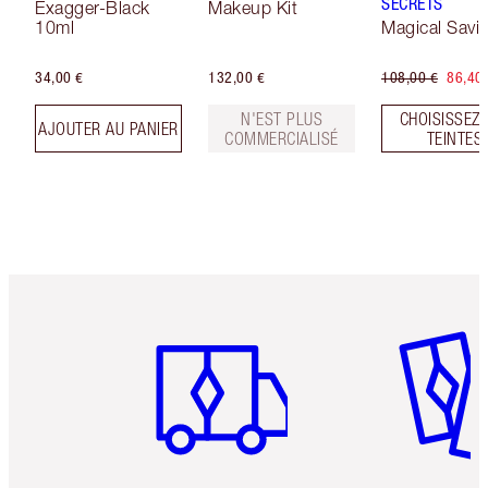
SECRETS
Exagger-Black
Makeup Kit
10ml
Magical Savi
34,00 €
132,00 €
108,00 €
86,40
N'EST PLUS
CHOISISSEZ 
AJOUTER AU PANIER
COMMERCIALISÉ
TEINTES
Article 1 sur 6
Article 