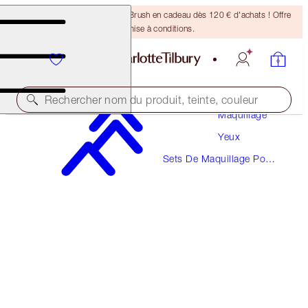
Recevez un pinceau Bronzing Brush en cadeau dès 120 € d'achats ! Offre
soumise à conditions.
Rechercher nom du produit, teinte, couleur
Maquillage
Yeux
ÉCONOMISEZ 10 %
Sets De Maquillage Pour
LUXURY PALETTE EYESHADOW KIT
Les Yeux
EYE KIT
112,00 €
100,80 €