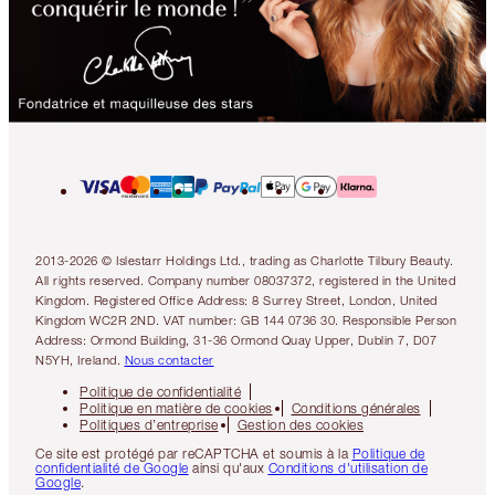
2013-2026 © Islestarr Holdings Ltd., trading as Charlotte Tilbury Beauty.
All rights reserved. Company number 08037372, registered in the United
Kingdom. Registered Office Address: 8 Surrey Street, London, United
Kingdom WC2R 2ND. VAT number: GB 144 0736 30. Responsible Person
Address: Ormond Building, 31-36 Ormond Quay Upper, Dublin 7, D07
N5YH, Ireland.
Nous contacter
Politique de confidentialité
Politique en matière de cookies
Conditions générales
Politiques d’entreprise
Gestion des cookies
Ce site est protégé par reCAPTCHA et soumis à la
Politique de
confidentialité de Google
ainsi qu'aux
Conditions d'utilisation de
Google
.