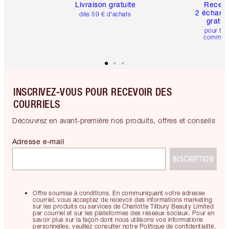
Livraison gratuite
Recev
2 échanti
dès 59 € d'achats
gratui
pour tou
comman
INSCRIVEZ-VOUS POUR RECEVOIR DES
COURRIELS
Découvrez en avant-première nos produits, offres et conseils
Adresse e-mail
INSCRIPTION
Offre soumise à conditions. En communiquant votre adresse
courriel, vous acceptez de recevoir des informations marketing
sur les produits ou services de Charlotte Tilbury Beauty Limited
par courriel et sur les plateformes des réseaux sociaux. Pour en
savoir plus sur la façon dont nous utilisons vos informations
personnelles, veuillez consulter notre Politique de confidentialité.