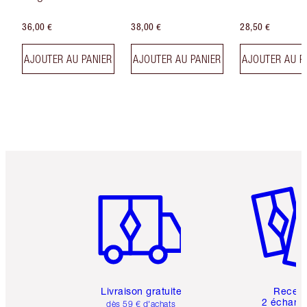
36,00 €
38,00 €
28,50 €
AJOUTER AU PANIER
AJOUTER AU PANIER
AJOUTER AU P
Article 1 sur 6
Article 
Livraison gratuite
Recev
2 échanti
dès 59 € d'achats