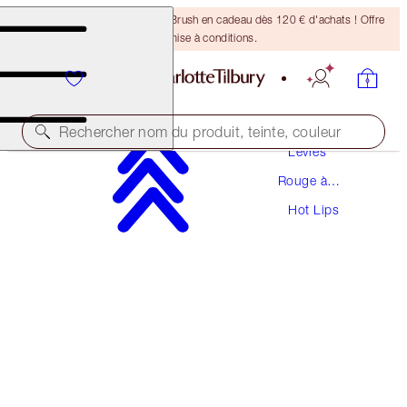
Recevez un pinceau Bronzing Brush en cadeau dès 120 € d'achats ! Offre
soumise à conditions.
Maquillage
Rechercher nom du produit, teinte, couleur
Lèvres
Rouge à
HOT LIPS
Lèvres
Hot Lips
SECRET SALMA
38,00 €
(
108,57 €
/
10
g
)