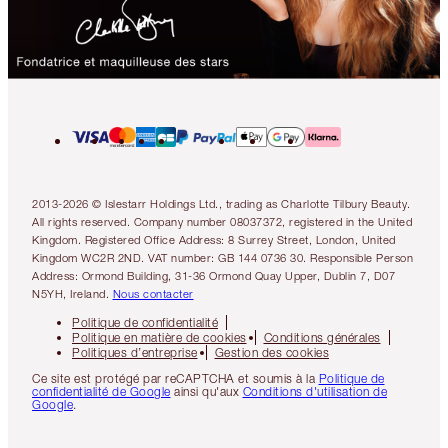
2013-2026 © Islestarr Holdings Ltd., trading as Charlotte Tilbury Beauty.
All rights reserved. Company number 08037372, registered in the United
Kingdom. Registered Office Address: 8 Surrey Street, London, United
Kingdom WC2R 2ND. VAT number: GB 144 0736 30. Responsible Person
Address: Ormond Building, 31-36 Ormond Quay Upper, Dublin 7, D07
N5YH, Ireland.
Nous contacter
Politique de confidentialité
Politique en matière de cookies
Conditions générales
Politiques d’entreprise
Gestion des cookies
Ce site est protégé par reCAPTCHA et soumis à la
Politique de
confidentialité de Google
ainsi qu'aux
Conditions d'utilisation de
Google
.